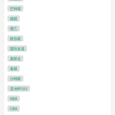
巴林超
威超
德乙
欧协联
国际友谊
美职业
泰超
沙特联
亚洲杯U23
NBA
CBA