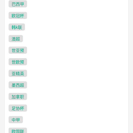
巴西甲
欧冠杯
韩k联
澳超
世亚预
世欧预
亚精英
墨西超
加拿职
足协杯
中甲
欧国联