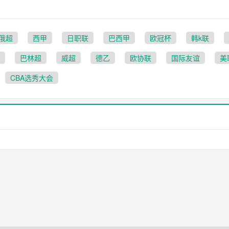
俄超
西甲
日职联
巴西甲
欧冠杯
韩k联
巴林超
威超
德乙
欧协联
国际友谊
美
CBA选秀大会