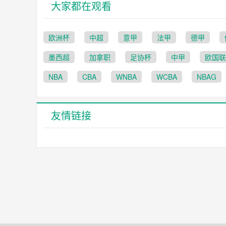
大家都在观看
欧洲杯
中超
意甲
法甲
德甲
墨西超
加拿职
足协杯
中甲
欧国联
NBA
CBA
WNBA
WCBA
NBAG
友情链接