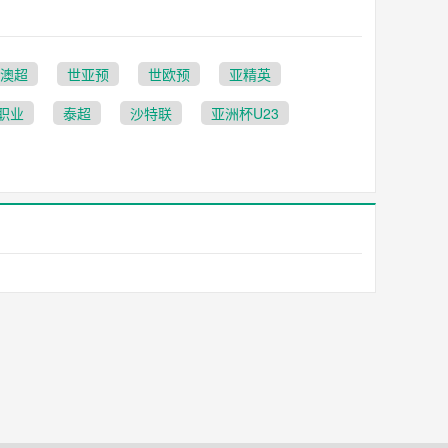
澳超
世亚预
世欧预
亚精英
职业
泰超
沙特联
亚洲杯U23