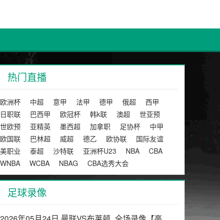
热门直播
欧洲杯
中超
意甲
法甲
德甲
俄超
西甲
日职联
巴西甲
欧冠杯
韩k联
澳超
世亚预
世欧预
亚精英
墨西超
加拿职
足协杯
中甲
欧国联
巴林超
威超
德乙
欧协联
国际友谊
美职业
泰超
沙特联
亚洲杯U23
NBA
CBA
WNBA
WCBA
NBAG
CBA选秀大会
足球录像
2026年05月24日 曼联VS布莱顿_全场录像【高清回放】