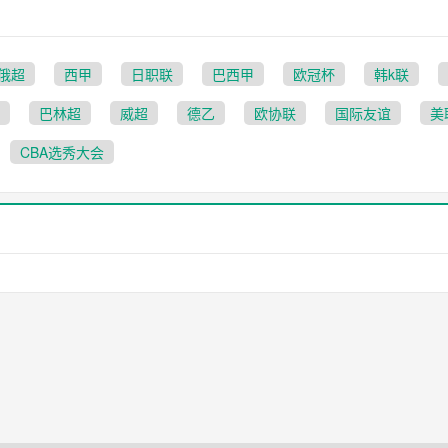
俄超
西甲
日职联
巴西甲
欧冠杯
韩k联
巴林超
威超
德乙
欧协联
国际友谊
美
CBA选秀大会