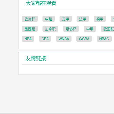
大家都在观看
欧洲杯
中超
意甲
法甲
德甲
墨西超
加拿职
足协杯
中甲
欧国联
NBA
CBA
WNBA
WCBA
NBAG
友情链接