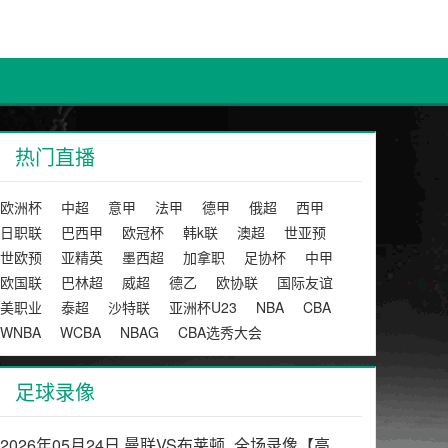
热门直播
欧洲杯
中超
意甲
法甲
德甲
俄超
西甲
日职联
巴西甲
欧冠杯
韩k联
澳超
世亚预
世欧预
亚精英
墨西超
加拿职
足协杯
中甲
欧国联
巴林超
威超
德乙
欧协联
国际友谊
美职业
泰超
沙特联
亚洲杯U23
NBA
CBA
WNBA
WCBA
NBAG
CBA选秀大会
足球录像
2026年05月24日 曼联VS布莱顿_全场录像【高清回放】