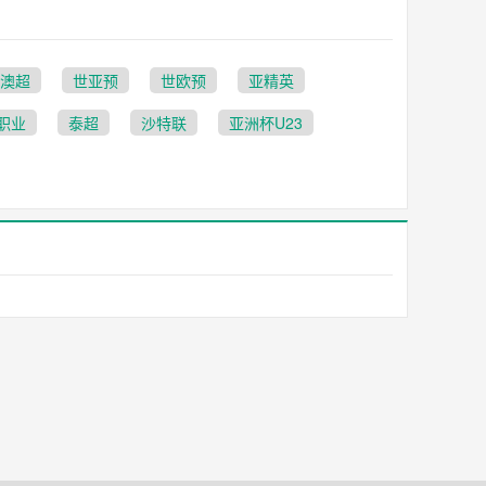
澳超
世亚预
世欧预
亚精英
职业
泰超
沙特联
亚洲杯U23