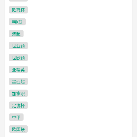
欧冠杯
韩k联
澳超
世亚预
世欧预
亚精英
墨西超
加拿职
足协杯
中甲
欧国联