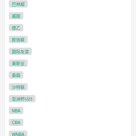
巴林超
威超
德乙
欧协联
国际友谊
美职业
泰超
沙特联
亚洲杯U23
NBA
CBA
WNBA