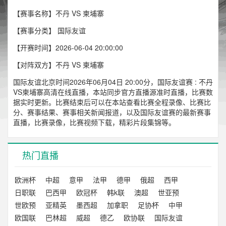
【赛事名称】不丹 VS 柬埔寨
【赛事分类】
国际友谊
【开赛时间】2026-06-04 20:00:00
【对阵双方】不丹 VS 柬埔寨
国际友谊北京时间2026年06月04日 20:00分，国际友谊赛 : 不丹
VS柬埔寨高清在线直播，本站同步官方直播源准时直播，比赛数
据实时更新。比赛结束后可以在本站查看比赛全程录像、比赛比
分、赛事结果、赛事相关新闻报道，以及国际友谊赛的最新赛事
直播，比赛录像，比赛视频下载，精彩片段集锦等。
热门直播
欧洲杯
中超
意甲
法甲
德甲
俄超
西甲
日职联
巴西甲
欧冠杯
韩k联
澳超
世亚预
世欧预
亚精英
墨西超
加拿职
足协杯
中甲
欧国联
巴林超
威超
德乙
欧协联
国际友谊