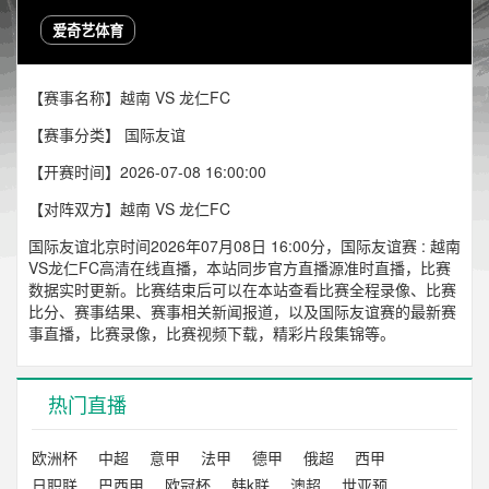
爱奇艺体育
【赛事名称】越南 VS 龙仁FC
【赛事分类】
国际友谊
【开赛时间】2026-07-08 16:00:00
【对阵双方】越南 VS 龙仁FC
国际友谊北京时间2026年07月08日 16:00分，国际友谊赛 : 越南
VS龙仁FC高清在线直播，本站同步官方直播源准时直播，比赛
数据实时更新。比赛结束后可以在本站查看比赛全程录像、比赛
比分、赛事结果、赛事相关新闻报道，以及国际友谊赛的最新赛
事直播，比赛录像，比赛视频下载，精彩片段集锦等。
热门直播
欧洲杯
中超
意甲
法甲
德甲
俄超
西甲
日职联
巴西甲
欧冠杯
韩k联
澳超
世亚预