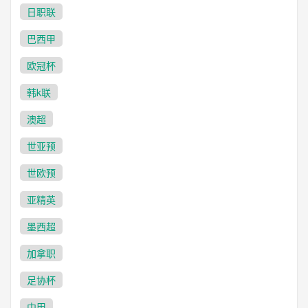
日职联
巴西甲
欧冠杯
韩k联
澳超
世亚预
世欧预
亚精英
墨西超
加拿职
足协杯
中甲