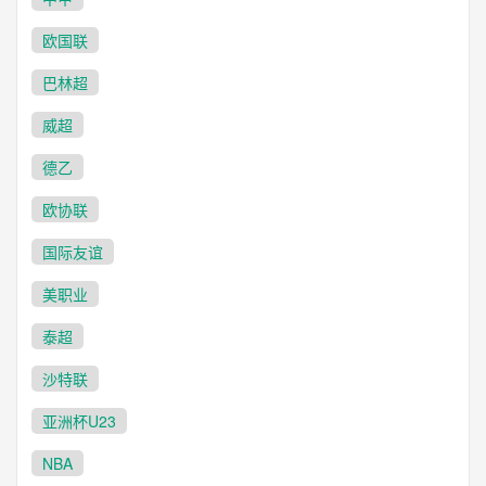
欧国联
巴林超
威超
德乙
欧协联
国际友谊
美职业
泰超
沙特联
亚洲杯U23
NBA