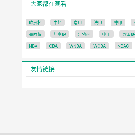
大家都在观看
欧洲杯
中超
意甲
法甲
德甲
墨西超
加拿职
足协杯
中甲
欧国联
NBA
CBA
WNBA
WCBA
NBAG
友情链接