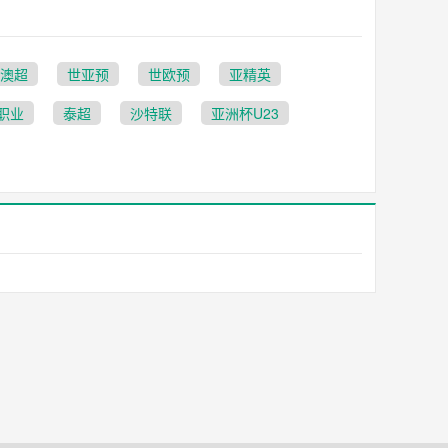
澳超
世亚预
世欧预
亚精英
职业
泰超
沙特联
亚洲杯U23