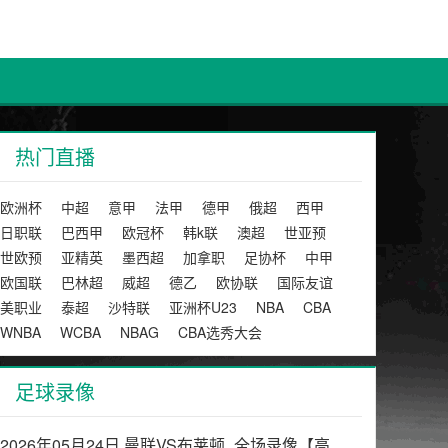
热门直播
欧洲杯
中超
意甲
法甲
德甲
俄超
西甲
日职联
巴西甲
欧冠杯
韩k联
澳超
世亚预
世欧预
亚精英
墨西超
加拿职
足协杯
中甲
欧国联
巴林超
威超
德乙
欧协联
国际友谊
美职业
泰超
沙特联
亚洲杯U23
NBA
CBA
WNBA
WCBA
NBAG
CBA选秀大会
足球录像
2026年05月24日 曼联VS布莱顿_全场录像【高清回放】