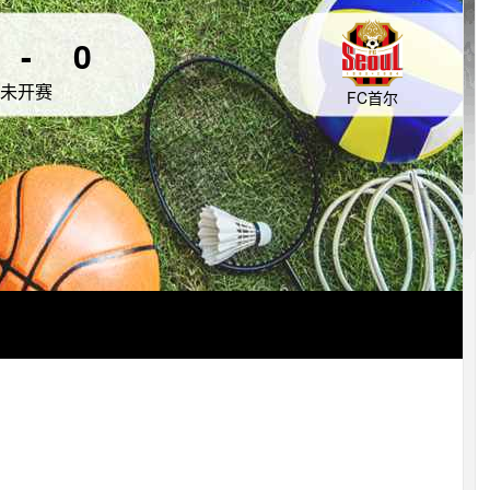
-
0
未开赛
FC首尔