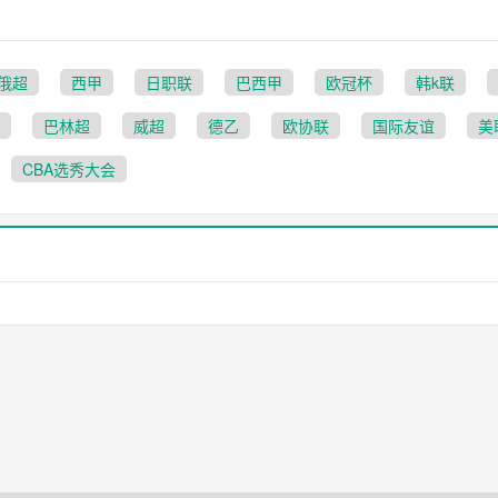
俄超
西甲
日职联
巴西甲
欧冠杯
韩k联
巴林超
威超
德乙
欧协联
国际友谊
美
CBA选秀大会