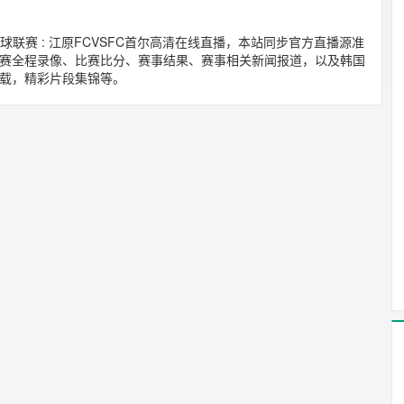
级足球联赛 : 江原FCVSFC首尔高清在线直播，本站同步官方直播源准
赛全程录像、比赛比分、赛事结果、赛事相关新闻报道，以及韩国
载，精彩片段集锦等。