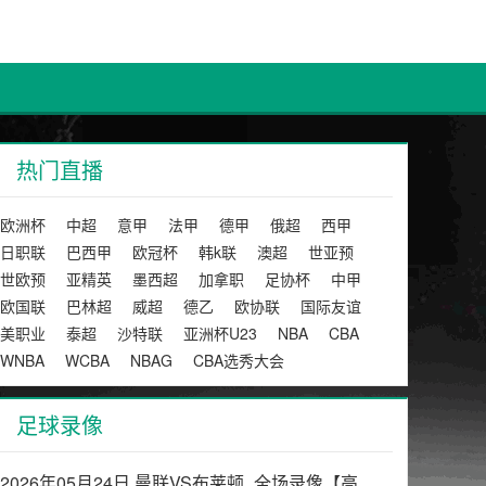
热门直播
欧洲杯
中超
意甲
法甲
德甲
俄超
西甲
日职联
巴西甲
欧冠杯
韩k联
澳超
世亚预
世欧预
亚精英
墨西超
加拿职
足协杯
中甲
欧国联
巴林超
威超
德乙
欧协联
国际友谊
美职业
泰超
沙特联
亚洲杯U23
NBA
CBA
WNBA
WCBA
NBAG
CBA选秀大会
足球录像
2026年05月24日 曼联VS布莱顿_全场录像【高清回放】