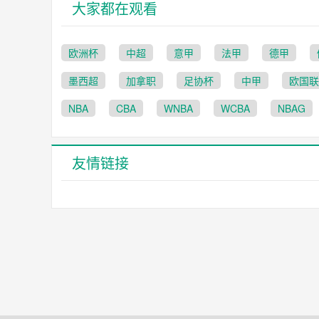
大家都在观看
欧洲杯
中超
意甲
法甲
德甲
墨西超
加拿职
足协杯
中甲
欧国联
NBA
CBA
WNBA
WCBA
NBAG
友情链接