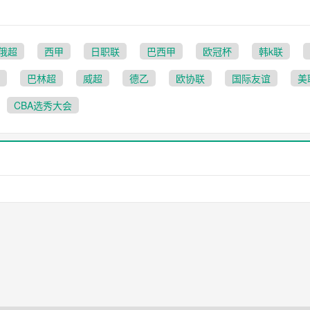
俄超
西甲
日职联
巴西甲
欧冠杯
韩k联
巴林超
威超
德乙
欧协联
国际友谊
美
CBA选秀大会