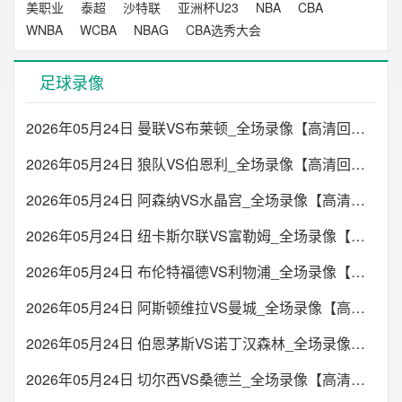
美职业
泰超
沙特联
亚洲杯U23
NBA
CBA
WNBA
WCBA
NBAG
CBA选秀大会
足球录像
2026年05月24日 曼联VS布莱顿_全场录像【高清回放】
2026年05月24日 狼队VS伯恩利_全场录像【高清回放】
2026年05月24日 阿森纳VS水晶宫_全场录像【高清回放】
2026年05月24日 纽卡斯尔联VS富勒姆_全场录像【高清回放】
2026年05月24日 布伦特福德VS利物浦_全场录像【高清回放】
2026年05月24日 阿斯顿维拉VS曼城_全场录像【高清回放】
2026年05月24日 伯恩茅斯VS诺丁汉森林_全场录像【高清回放】
2026年05月24日 切尔西VS桑德兰_全场录像【高清回放】