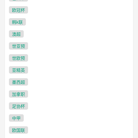
欧冠杯
韩k联
澳超
世亚预
世欧预
亚精英
墨西超
加拿职
足协杯
中甲
欧国联