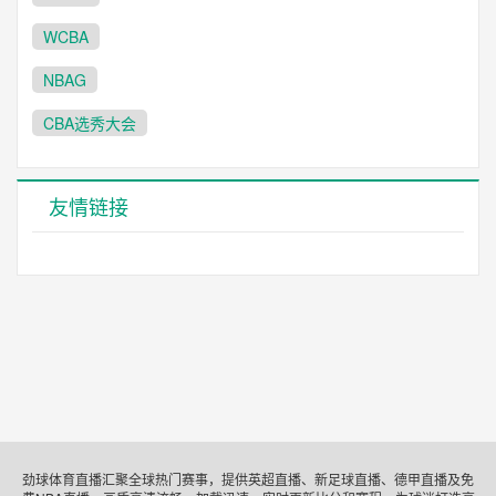
WCBA
NBAG
CBA选秀大会
友情链接
劲球体育直播汇聚全球热门赛事，提供英超直播、新足球直播、德甲直播及免