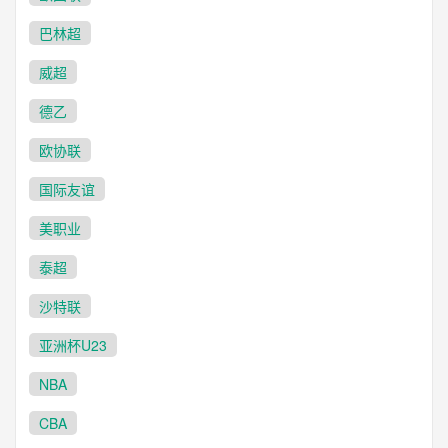
巴林超
威超
德乙
欧协联
国际友谊
美职业
泰超
沙特联
亚洲杯U23
NBA
CBA