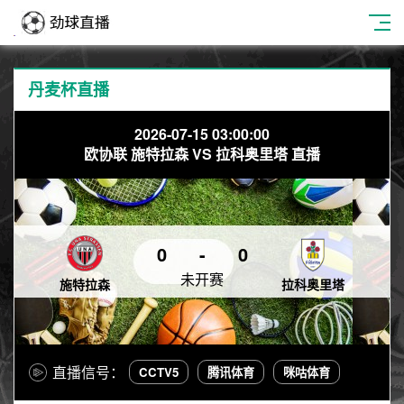
丹麦杯直播
2026-07-15 03:00:00
欧协联 施特拉森 VS 拉科奥里塔 直播
0
-
0
未开赛
施特拉森
拉科奥里塔
直播信号：
CCTV5
腾讯体育
咪咕体育