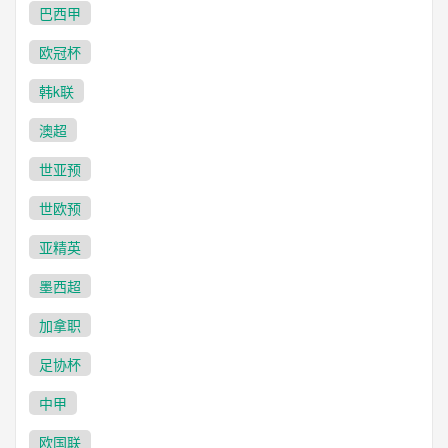
巴西甲
欧冠杯
韩k联
澳超
世亚预
世欧预
亚精英
墨西超
加拿职
足协杯
中甲
欧国联