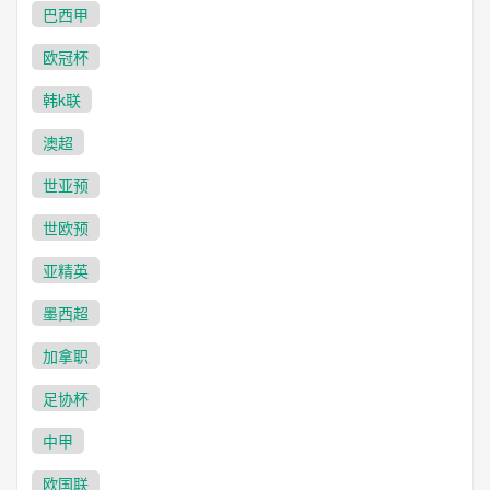
巴西甲
欧冠杯
韩k联
澳超
世亚预
世欧预
亚精英
墨西超
加拿职
足协杯
中甲
欧国联