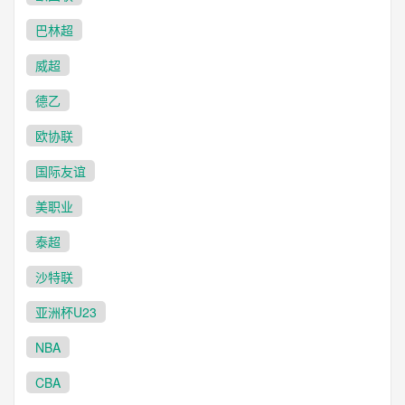
巴林超
威超
德乙
欧协联
国际友谊
美职业
泰超
沙特联
亚洲杯U23
NBA
CBA