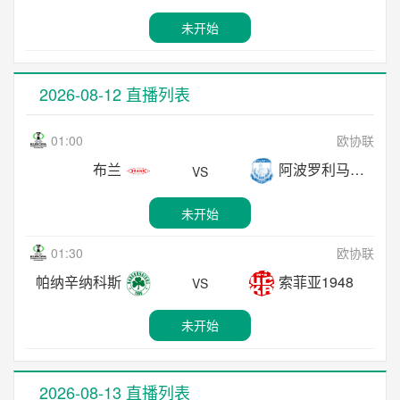
05:30
巴西甲
未开始
18:00
日职联
未开始
巴拉纳竞技
桑托斯
VS
水户蜀葵
柏太阳神
VS
08:00
巴西甲
未开始
2026-08-12 直播列表
未开始
弗鲁米嫩塞
博塔弗戈
VS
05:30
巴西甲
01:00
欧协联
18:00
日职联
未开始
科林蒂安
布拉干RB
VS
布兰
阿波罗利马索尔
清水心跳
名古屋鲸鱼
VS
VS
08:00
加拿职
未开始
未开始
未开始
骑兵队
魁北克苏普拉
VS
06:30
巴西甲
01:30
欧协联
18:00
日职联
未开始
维多利亚
弗拉门戈
VS
帕纳辛纳科斯
索菲亚1948
町田泽维亚
FC东京
VS
VS
17:00
日职联
未开始
未开始
未开始
川崎前锋
东京绿茵
VS
18:00
日职联
未开始
2026-08-13 直播列表
神户胜利船
福冈黄蜂
VS