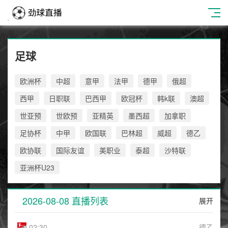
足球
欧洲杯
中超
意甲
法甲
德甲
俄超
西甲
日职联
巴西甲
欧冠杯
韩k联
澳超
世亚预
世欧预
亚精英
墨西超
加拿职
足协杯
中甲
欧国联
巴林超
威超
德乙
欧协联
国际友谊
美职业
泰超
沙特联
亚洲杯U23
2026-08-08 直播列表
展开
02:30
德乙