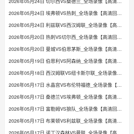
19:00
德乙
2026年05月24日 切尔西VS桑德兰_全场录像【高清回放】
未开始
比勒菲尔德
卡尔斯鲁厄
VS
01:00
欧协联
2026年05月24日 埃弗顿VS热刺_全场录像【高清回放】
22:00
俄超
布拉加
明斯克迪纳摩
VS
2026年05月24日 利兹联VS西汉姆联_全场录像【高清回放】
未开始
莫斯科罗迪纳
泽尼特
VS
未开始
2026年05月20日 热刺VS切尔西_全场录像【高清回放】
19:00
德乙
未开始
奥斯纳布吕克
海登海姆
VS
2026年05月20日 曼城VS伯恩茅斯_全场录像【高清回放】
01:00
欧协联
22:00
巴西甲
德布雷辛尼
哥本哈根
VS
2026年05月19日 伯恩利VS阿森纳_全场录像【高清回放】
未开始
米拉索
克鲁塞罗
VS
2026年05月18日 西汉姆联VS纽卡斯尔联_全场录像【高清回放】
未开始
19:00
德乙
未开始
2026年05月17日 水晶宫VS布伦特福德_全场录像【高清回放】
荷尔斯泰因
达姆施塔特
VS
01:00
欧协联
里加FC
吉奥里
2026年05月17日 桑德兰VS埃弗顿_全场录像【高清回放】
VS
未开始
2026年05月17日 富勒姆VS狼队_全场录像【高清回放】
未开始
19:30
中甲
2026年05月17日 布莱顿VS利兹联_全场录像【高清回放】
南通支云
南京城市
VS
01:00
欧协联
2026年05月17日 诺丁汉森林VS曼联_全场录像【高清回放】
琴斯托霍瓦
哈马比
VS