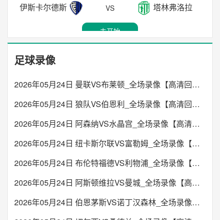
19:30
德乙
伊斯卡尔德斯
塔林弗洛拉
VS
未开始
汉诺威96
科特布斯
VS
未开始
19:00
韩K联
未开始
FC首尔
金泉尚武
VS
00:00
欧协联
足球录像
19:30
德乙
基辅迪纳摩
卡拉巴克
VS
未开始
菲尔特
圣保利
VS
2026年05月24日 曼联VS布莱顿_全场录像【高清回放】
未开始
19:00
中甲
未开始
2026年05月24日 狼队VS伯恩利_全场录像【高清回放】
长春亚泰
苏州东吴
VS
00:15
沙特联
2026年05月24日 阿森纳VS水晶宫_全场录像【高清回放】
19:35
中超
哈森姆
艾卜哈
VS
未开始
上海海港
重庆铜梁龙
VS
2026年05月24日 纽卡斯尔联VS富勒姆_全场录像【高清回放】
未开始
19:00
德乙
2026年05月24日 布伦特福德VS利物浦_全场录像【高清回放】
未开始
布伦瑞克
马格德堡
VS
00:30
欧协联
2026年05月24日 阿斯顿维拉VS曼城_全场录像【高清回放】
20:00
中超
亚布洛内茨
里加足球学院
VS
未开始
天津津门虎
山东泰山
2026年05月24日 伯恩茅斯VS诺丁汉森林_全场录像【高清回放】
VS
未开始