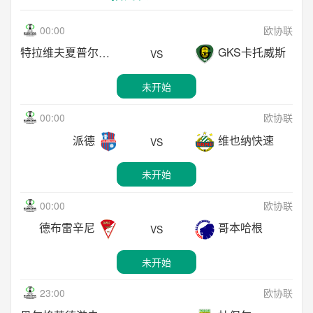
18:00
日职联
00:00
欧协联
未开始
京都不死鸟
长崎成功丸
VS
特拉维夫夏普尔
GKS卡托威斯
VS
18:15
日职联
未开始
千叶市原
广岛三箭
未开始
VS
18:00
中甲
00:00
欧协联
未开始
深圳青年人
延边龙鼎
VS
派德
维也纳快速
VS
19:00
中超
未开始
上海申花
青岛海牛
未开始
VS
19:00
中超
00:00
欧协联
未开始
青岛西海岸
河南队
VS
德布雷辛尼
哥本哈根
VS
19:00
韩K联
未开始
蔚山HD
浦项铁人
未开始
VS
19:00
中甲
23:00
欧协联
未开始
宁波队
无锡吴钩
VS