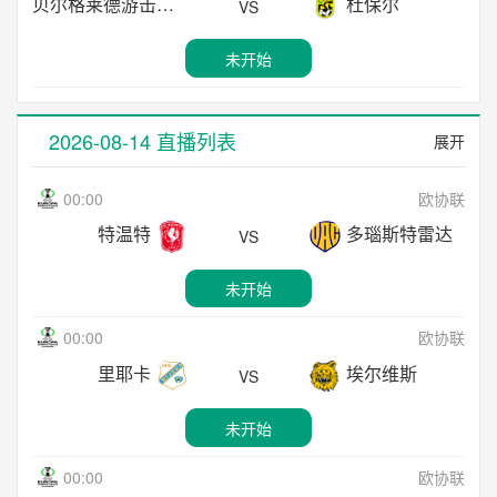
贝尔格莱德游击
杜保尔
VS
19:00
韩K联
未开始
大田市民
安养FC
未开始
VS
19:30
俄超
未开始
马哈奇卡拉迪纳摩
莫斯科迪纳摩
VS
2026-08-14 直播列表
展开
19:00
韩K联
未开始
光州FC
富川FC
VS
00:00
欧协联
19:30
中甲
特温特
多瑙斯特雷达
VS
未开始
广西恒宸
广州豹
VS
未开始
19:00
韩K联
未开始
仁川联
江原FC
VS
00:00
欧协联
19:30
德乙
里耶卡
埃尔维斯
VS
未开始
德累斯顿
纽伦堡
VS
未开始
19:00
韩K联
未开始
济州SKFC
全北现代
VS
00:00
欧协联