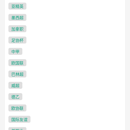
亚精英
墨西超
加拿职
足协杯
中甲
欧国联
巴林超
威超
德乙
欧协联
国际友谊