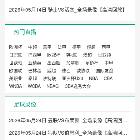
2026年05月14日 骑士VS活塞_全场录像【高清回放】
未开始
23:00
俄超
阿克伦托格里蒂
莫火车头
VS
02:00
欧协联
热门直播
希伯尼安
斯肯迪亚
VS
未开始
欧洲杯
中超
意甲
法甲
德甲
俄超
西甲
未开始
日职联
巴西甲
欧冠杯
韩k联
澳超
世亚预
02:00
欧协联
世欧预
亚精英
墨西超
加拿职
足协杯
中甲
欧国联
巴林超
威超
德乙
欧协联
国际友谊
谢里夫
圣加仑
VS
美职业
泰超
沙特联
亚洲杯U23
NBA
CBA
WNBA
WCBA
NBAG
CBA选秀大会
未开始
02:00
沙特联
足球录像
吉达国民
德拉伊耶
VS
2026年05月24日 曼联VS布莱顿_全场录像【高清回放】
未开始
2026年05月24日 狼队VS伯恩利_全场录像【高清回放】