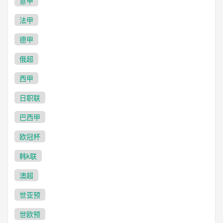
意甲
法甲
德甲
俄超
西甲
日职联
巴西甲
欧冠杯
韩k联
澳超
世亚预
世欧预