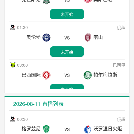
VS
西哈弗福德
新圣徒
VS
04:30
美职业
未开始
直播中
休斯敦迪纳摩
新英格兰革命
VS
01:30
俄超
02:45
威超
未开始
奥伦堡
喀山
VS
兰迪德诺
特雷费林BGC
VS
05:00
加拿职
未开始
直播中
约克联FC
太平洋FC
VS
03:00
巴西甲
07:00
加拿职
未开始
巴西国际
帕尔梅拉斯
VS
温哥华FC
弗尔戈FC
VS
05:30
巴西甲
未开始
未开始
米内罗竞技
瑞模贝雷
VS
03:00
巴西甲
2026-08-11 直播列表
18:00
日职联
未开始
瓦斯科达伽马
巴伊亚
VS
冈山绿雉
大阪樱花
VS
00:30
俄超
07:30
巴西甲
未开始
格罗兹尼
沃罗涅日火炬
VS
未开始
沙佩科恩斯
科里蒂巴
VS