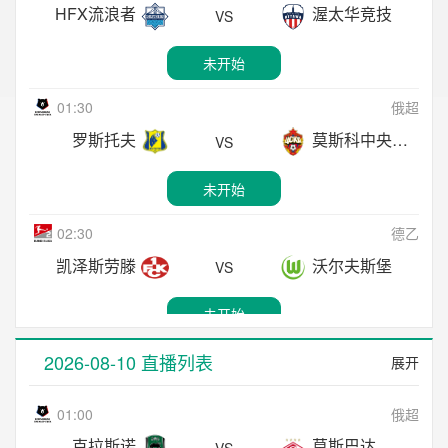
直播中
HFX流浪者
渥太华竞技
VS
02:45
威超
未开始
布里顿费里
卡姆比利安
VS
01:30
俄超
直播中
罗斯托夫
莫斯科中央陆军
VS
02:45
威超
未开始
巴利镇
弗林特镇
VS
02:30
德乙
直播中
凯泽斯劳滕
沃尔夫斯堡
VS
02:45
威超
未开始
康纳斯码头
霍利韦尔
VS
03:00
巴西甲
2026-08-10 直播列表
展开
直播中
圣保罗
格雷米奥
VS
01:00
俄超
02:45
威超
未开始
克拉斯诺
莫斯巴达