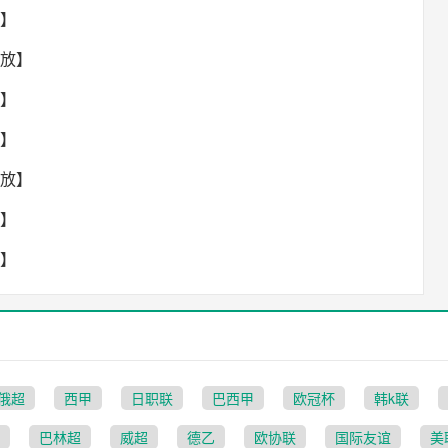
放】
回放】
放】
放】
回放】
放】
放】
俄超
西甲
日职联
巴西甲
欧冠杯
韩k联
巴林超
威超
德乙
欧协联
国际友谊
美