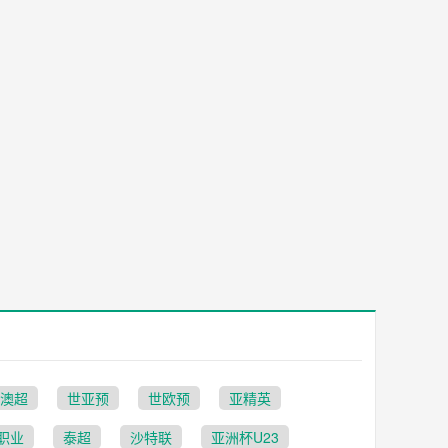
澳超
世亚预
世欧预
亚精英
职业
泰超
沙特联
亚洲杯U23