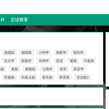
界杯
足球赛事
澳威超
越南联
沙特甲
哥斯甲
玻利甲
厄瓜甲
欧联杯
世俱杯
英冠
葡超
丹麦超
俄超
爱超
希腊超
立陶甲
保甲
斯亚甲
阿塞超
科索沃超
直布超
欧青联
亚冠联2