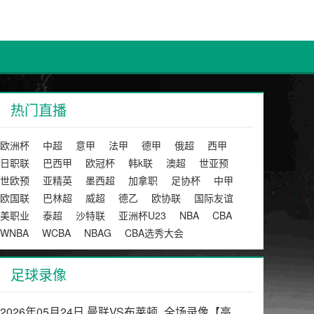
热门直播
欧洲杯
中超
意甲
法甲
德甲
俄超
西甲
日职联
巴西甲
欧冠杯
韩k联
澳超
世亚预
世欧预
亚精英
墨西超
加拿职
足协杯
中甲
欧国联
巴林超
威超
德乙
欧协联
国际友谊
美职业
泰超
沙特联
亚洲杯U23
NBA
CBA
WNBA
WCBA
NBAG
CBA选秀大会
足球录像
2026年05月24日 曼联VS布莱顿_全场录像【高清回放】