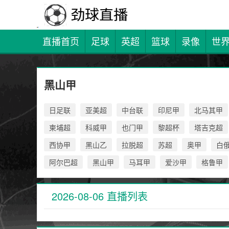
直播首页
足球
英超
篮球
录像
世
黑山甲
日足联
亚美超
中台联
印尼甲
北马其甲
柬埔超
科威甲
也门甲
黎超杯
塔吉克超
西协甲
黑山乙
拉脱超
苏超
奥甲
白
阿尔巴超
黑山甲
马耳甲
爱沙甲
格鲁甲
2026-08-06 直播列表