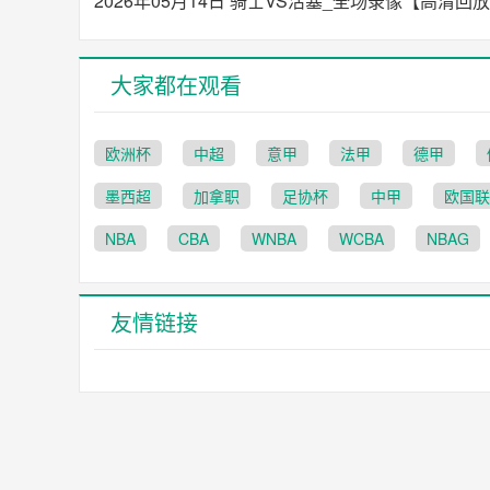
2026年05月14日 骑士VS活塞_全场录像【高清回
大家都在观看
欧洲杯
中超
意甲
法甲
德甲
墨西超
加拿职
足协杯
中甲
欧国联
NBA
CBA
WNBA
WCBA
NBAG
友情链接