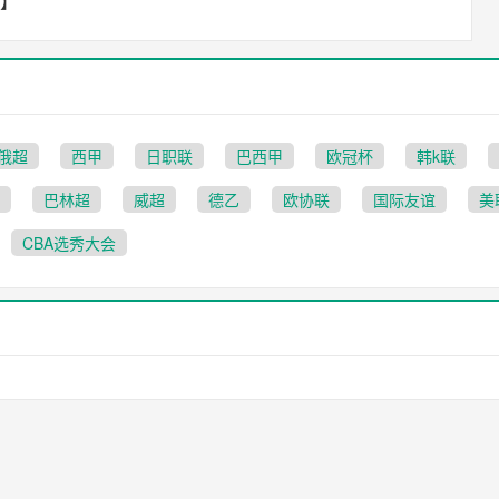
放】
俄超
西甲
日职联
巴西甲
欧冠杯
韩k联
巴林超
威超
德乙
欧协联
国际友谊
美
CBA选秀大会