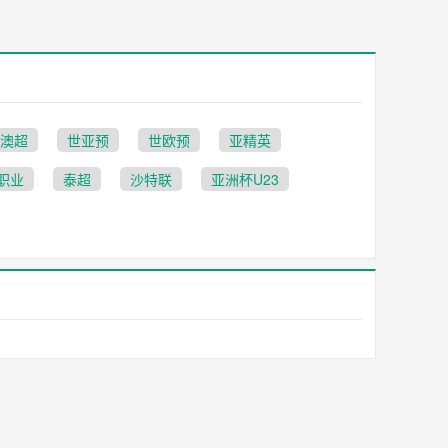
澳超
世亚预
世欧预
亚精英
职业
泰超
沙特联
亚洲杯U23