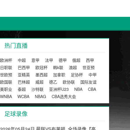
热门直播
欧洲杯
中超
意甲
法甲
德甲
俄超
西甲
日职联
巴西甲
欧冠杯
韩k联
澳超
世亚预
世欧预
亚精英
墨西超
加拿职
足协杯
中甲
欧国联
巴林超
威超
德乙
欧协联
国际友谊
美职业
泰超
沙特联
亚洲杯U23
NBA
CBA
WNBA
WCBA
NBAG
CBA选秀大会
足球录像
2026年05月24日 曼联VS布莱顿_全场录像【高清回放】