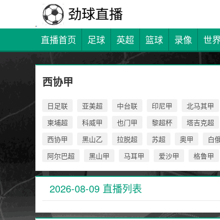
直播首页
足球
英超
篮球
录像
世
西协甲
日足联
亚美超
中台联
印尼甲
北马其甲
柬埔超
科威甲
也门甲
黎超杯
塔吉克超
西协甲
黑山乙
拉脱超
苏超
奥甲
白
阿尔巴超
黑山甲
马耳甲
爱沙甲
格鲁甲
2026-08-09 直播列表