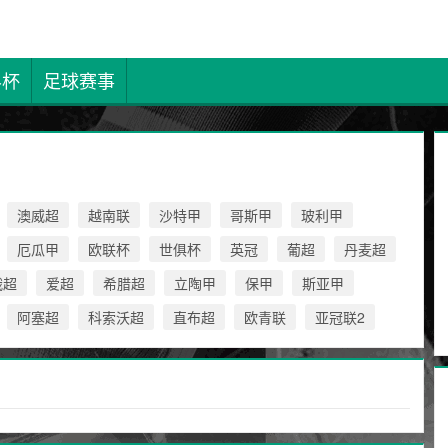
界杯
足球赛事
澳威超
越南联
沙特甲
哥斯甲
玻利甲
厄瓜甲
欧联杯
世俱杯
英冠
葡超
丹麦超
俄超
爱超
希腊超
立陶甲
保甲
斯亚甲
阿塞超
科索沃超
直布超
欧青联
亚冠联2