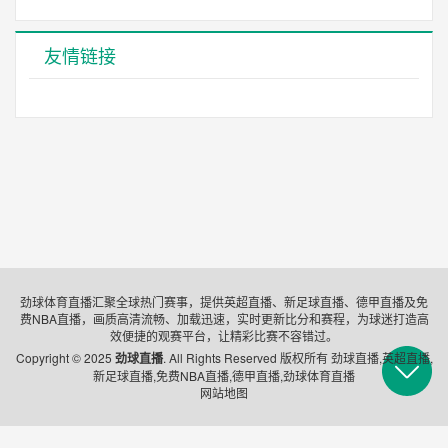
未开始
友情链接
23:00
阿塞超
尼菲治巴库
萨姆加耶特
VS
未开始
23:00
阿塞超
FK卡巴拉
托武兹
VS
未开始
劲球体育直播汇聚全球热门赛事，提供英超直播、新足球直播、德甲直播及免
费NBA直播，画质高清流畅、加载迅速，实时更新比分和赛程，为球迷打造高
23:00
阿塞超
效便捷的观赛平台，让精彩比赛不容错过。
Copyright © 2025
劲球直播
. All Rights Reserved 版权所有 劲球直播,英超直播,
巴库萨法
兹拉
VS
新足球直播,免费NBA直播,德甲直播,劲球体育直播
网站地图
未开始