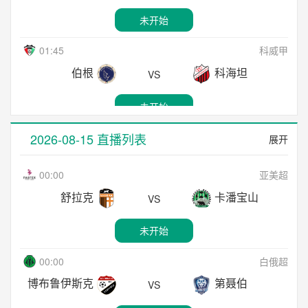
未开始
维也纳快速
里德
未开始
VS
02:15
保甲
01:45
科威甲
未开始
索非亚中央陆军
索菲亚塞普泰姆夫里
VS
伯根
科海坦
VS
23:00
奥甲
未开始
萨尔茨堡红牛
沃尔夫斯贝格
未开始
VS
02:15
斯亚甲
01:45
科威甲
2026-08-15 直播列表
未开始
展开
布里涅格罗苏普列
ASK布拉沃
VS
苏拉比卡
雅蒙克
VS
23:30
斯亚甲
00:00
亚美超
未开始
伦达瓦
亚穆尼积
未开始
VS
舒拉克
卡潘宝山
VS
02:15
斯亚甲
17:30
澳威超
未开始
科佩尔
马里博尔
未开始
VS
圣乔治城
悉尼FC青年队
VS
23:45
白俄超
00:00
白俄超
未开始
明斯克
戈梅利
未开始
VS
博布鲁伊斯克
第聂伯
VS
03:00
玻利甲