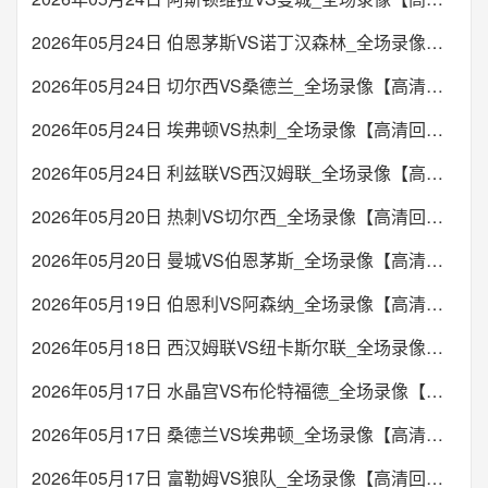
未开始
希伯尼安斯
施利马
VS
05:00
哥斯甲
2026年05月24日 伯恩茅斯VS诺丁汉森林_全场录像【高清回放】
22:00
白俄超
圣卡洛斯
国际圣卡洛斯
未开始
VS
2026年05月24日 切尔西VS桑德兰_全场录像【高清回放】
斯拉维亚莫兹里
捷尔任斯克兵工厂
VS
00:00
马耳甲
未开始
2026年05月24日 埃弗顿VS热刺_全场录像【高清回放】
未开始
FC圣巴特里
瓦莱塔
VS
2026年05月24日 利兹联VS西汉姆联_全场录像【高清回放】
05:00
厄瓜甲
23:00
亚美超
奥伦斯CS
德芬
未开始
VS
2026年05月20日 热刺VS切尔西_全场录像【高清回放】
艾拉华特
BKMA
VS
2026年05月20日 曼城VS伯恩茅斯_全场录像【高清回放】
00:00
爱沙甲
未开始
未开始
潭美卡
诺米联
VS
2026年05月19日 伯恩利VS阿森纳_全场录像【高清回放】
05:15
玻利甲
23:00
亚美超
布鲁明
皇家波托斯
2026年05月18日 西汉姆联VS纽卡斯尔联_全场录像【高清回放】
未开始
VS
叶里温凤凰
萨达拉帕特
VS
2026年05月17日 水晶宫VS布伦特福德_全场录像【高清回放】
01:00
丹麦超
未开始
未开始
奥胡斯
维堡
2026年05月17日 桑德兰VS埃弗顿_全场录像【高清回放】
VS
07:30
玻利甲
23:00
亚美超
2026年05月17日 富勒姆VS狼队_全场录像【高清回放】
宾托大学生
东方石油
未开始
VS