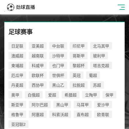
足球赛事
日足联
亚美超
中台联
印尼甲
北马其甲
澳威超
越南联
沙特甲
哥斯甲
玻利甲
柬埔超
科威甲
也门甲
黎超杯
塔吉克超
厄瓜甲
欧联杯
世俱杯
英冠
葡超
丹麦超
西协甲
黑山乙
拉脱超
苏超
奥甲
白俄超
爱超
希腊超
立陶甲
保甲
斯亚甲
阿尔巴超
黑山甲
马耳甲
爱沙甲
格鲁甲
阿塞超
科索沃超
直布超
欧青联
亚冠联2