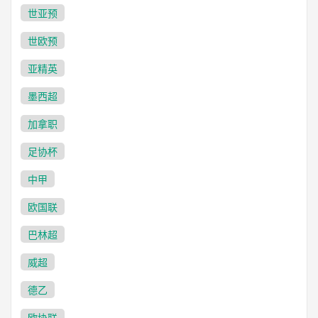
FK斯科普里
施历斯
VS
世亚预
未开始
世欧预
亚精英
23:00
北马其甲
华达
斯特鲁加
VS
墨西超
加拿职
未开始
足协杯
23:00
北马其甲
中甲
什肯迪亚哈拉辛
蒂克韦什
VS
欧国联
未开始
巴林超
23:00
奥甲
威超
沃尔夫斯贝格
奥地利卢斯特瑙
VS
德乙
未开始
欧协联