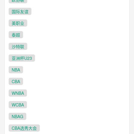
23:00
白俄超
国际友谊
维捷布斯克
鲍里索夫巴特
VS
美职业
未开始
泰超
23:00
白俄超
沙特联
伊斯洛奇
布列斯特迪纳摩
VS
亚洲杯U23
NBA
未开始
CBA
23:00
白俄超
纳夫坦诺瓦洛克
戈梅利
WNBA
VS
WCBA
未开始
NBAG
23:00
白俄超
CBA选秀大会
明斯克
格罗德诺
VS