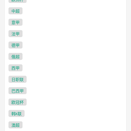
中超
22:30
葡超
阿马多拉之星
艾华卡
意甲
VS
法甲
未开始
德甲
23:00
北马其甲
俄超
贝斯基米
阿尔西米
VS
西甲
未开始
日职联
23:00
北马其甲
巴西甲
布雷加尼卡
斯肯迪亚
VS
欧冠杯
未开始
韩k联
23:00
北马其甲
澳超