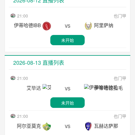
22:00
爱超
未开始
格洛比纳
里加足球学院
VS
波希米亚人
沃特福德联
VS
21:00
也门甲
01:45
科威甲
未开始
伊蒂哈德IBB
阿里萨纳
VS
未开始
运动队
苏拉比卡
VS
01:00
丹麦超
未开始
22:00
立陶甲
未开始
欧登塞
锡尔克堡
VS
德尤加斯
希奥利艾
VS
01:45
科威甲
未开始
2026-08-13 直播列表
未开始
致雅茲拉
科海坦
VS
03:00
厄瓜甲
21:00
也门甲
23:00
亚美超
未开始
穆苏克鲁纳
理工大学竞技
VS
艾毕达
伊蒂哈德拉毛
诺亚FC
舒拉克
VS
VS
01:45
科威甲
未开始
未开始
未开始
伯根
雅蒙克
VS
03:15
葡超
21:00
也门甲
23:00
北马其甲
未开始
马德拉国民
圣克拉拉
VS
阿尔亚莫克
瓦赫达萨那
斯特鲁加
FK斯科普里
VS
VS
02:00
黑山甲