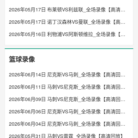
阿拉拉特亚美尼亚
FK瓦尼
VS
2026年05月17日 布莱顿VS利兹联_全场录像【高清回放】
01:30
奥甲
未开始
未开始
2026年05月17日 诺丁汉森林VS曼联_全场录像【高清回放】
里德
林茨
VS
08:00
哥斯甲
2026年05月16日 利物浦VS阿斯顿维拉_全场录像【高清回放】
阿拉胡埃伦斯
埃雷迪亚诺
未开始
VS
02:15
保甲
未开始
篮球录像
查洛摩利
索菲亚1948
VS
08:00
厄瓜甲
2026年06月14日 尼克斯VS马刺_全场录像【高清回放】
埃梅莱克
瓜亚基尔城
未开始
VS
2026年06月11日 马刺VS尼克斯_全场录像【高清回放】
02:30
马耳甲
未开始
2026年06月09日 马刺VS尼克斯_全场录像【高清回放】
马沙斯洛克
巴尔灿
VS
23:45
立陶甲
2026年06月06日 尼克斯VS马刺_全场录像【高清回放】
帕尼维斯
维尔纽斯投资
未开始
VS
2026年06月04日 尼克斯VS马刺_全场录像【高清回放】
03:00
英冠
未开始
2026年05月31日 马刺VS雷霆_全场录像【高清回放】