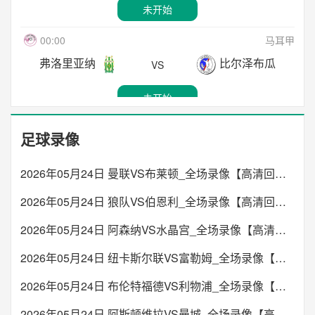
21:00
也门甲
未开始
拉巴斯准备
GV圣何塞
未开始
VS
哈德拉玛特
海拉尔荷达
VS
23:45
立陶甲
00:00
马耳甲
未开始
苏杜瓦
班加
未开始
VS
弗洛里亚纳
比尔泽布瓜
VS
03:30
葡超
21:00
也门甲
未开始
维塞乌
本菲卡
未开始
VS
穆卡拉体育
哈德瑞马特
VS
00:00
马耳甲
未开始
足球录像
未开始
格兹拉联
拜基卡拉
VS
03:30
葡超
2026年05月24日 曼联VS布莱顿_全场录像【高清回放】
21:00
也门甲
里奥阿维
吉尔维森特
未开始
VS
萨德FC
阿布亚
2026年05月24日 狼队VS伯恩利_全场录像【高清回放】
VS
00:00
马耳甲
未开始
2026年05月24日 阿森纳VS水晶宫_全场录像【高清回放】
未开始
莫斯塔FC
阿姆伦斯巴达
VS
03:30
葡超
2026年05月24日 纽卡斯尔联VS富勒姆_全场录像【高清回放】
22:00
塔吉克超
布拉加
莫雷拉人
未开始
VS
2026年05月24日 布伦特福德VS利物浦_全场录像【高清回放】
科赫西洛特
萨多图尔松佐达
VS
00:00
马耳甲
未开始
2026年05月24日 阿斯顿维拉VS曼城_全场录像【高清回放】