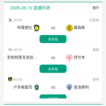
21:00
亚美超
2026-08-10 直播列表
展开
FK瓦尼
叶里温凤凰
VS
00:00
丹麦超
未开始
布隆德比
霍森斯
VS
21:00
拉脱超
未开始
奥达里加
叶尔加瓦
VS
00:00
爱超
未开始
圣帕特里克竞技
舒尔本
VS
21:00
拉脱超
未开始
利耶帕亚
超级星
VS
00:00
保甲
未开始
卢多格雷茨
查洛摩利
VS
21:45
白俄超
未开始
鲍里索夫巴特
巴兰诺域治
VS