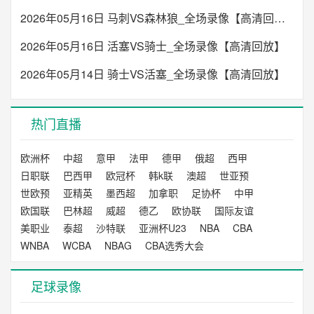
13:00
澳威超
2026年05月16日 马刺VS森林狼_全场录像【高清回放】
FC圣乔治
西悉尼流浪者青年队
VS
2026年05月16日 活塞VS骑士_全场录像【高清回放】
2026年05月14日 骑士VS活塞_全场录像【高清回放】
未开始
15:00
澳威超
热门直播
悉尼联
悉尼奥林匹克
VS
欧洲杯
中超
意甲
法甲
德甲
俄超
西甲
未开始
日职联
巴西甲
欧冠杯
韩k联
澳超
世亚预
15:00
澳威超
世欧预
亚精英
墨西超
加拿职
足协杯
中甲
欧国联
巴林超
威超
德乙
欧协联
国际友谊
北部精神
曼立联
VS
美职业
泰超
沙特联
亚洲杯U23
NBA
CBA
WNBA
WCBA
NBAG
CBA选秀大会
未开始
16:00
澳威超
足球录像
SD公鹿FC
莱卡特老虎
VS