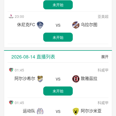
未开始
未开始
未开始
尼克希奇
博凯列
VS
05:30
厄瓜甲
23:00
亚美超
23:00
北马其甲
未开始
基多天主大学
利伯塔德洛哈
VS
休尼克FC
乌拉尔图
斯肯迪亚
华达
VS
VS
02:00
黑山甲
未开始
未开始
未开始
马拉多特DG
耶泽洛
VS
08:00
厄瓜甲
23:00
拉脱超
未开始
曼塔
昆卡竞技
VS
2026-08-14 直播列表
展开
奥格雷联合
里加FC
VS
02:00
黑山甲
未开始
01:45
科威甲
未开始
OFK彼德罗瓦茨
欧特拉特
VS
阿尔沙希尔
致雅茲拉
21:00
也门甲
VS
23:00
苏超
未开始
史兰姆
欧洛巴
VS
希伯尼安
流浪者
未开始
VS
02:15
保甲
未开始
01:45
科威甲
未开始
华纳斯巴达
普罗夫迪夫博特夫
VS
运动队
阿尔沙米亚
VS
23:00
奥甲