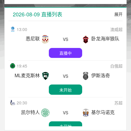
2026-08-09 直播列表
展开
13:00
澳威超
悉尼联
卧龙海岸狼队
VS
直播中
19:45
白俄超
ML麦克斯林
伊斯洛奇
VS
未开始
20:30
苏超
凯尔特人
基尔马诺克
VS
未开始