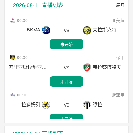
00:00
爱沙甲
2026-08-11 直播列表
展开
未开始
诺米联
塔林利瓦迪亚
VS
00:00
亚美超
22:00
丹麦超
未开始
BKMA
艾拉斯克特
VS
林比
兰讷斯
VS
01:00
葡超
未开始
未开始
艾华卡
波尔图
VS
00:00
保甲
22:00
苏超
未开始
索非亚斯拉维亚
弗拉察博特夫
VS
邓迪联
哈茨
VS
01:00
奥甲
未开始
未开始
林茨
奥地利维也纳
VS
00:00
斯亚甲
22:00
苏超
未开始
拉多姆列
穆拉
VS
福尔柯克
马瑟韦尔
VS
01:45
科威甲
未开始
未开始
阿尔沙米亚
阿尔沙希尔
VS
00:30
拉脱超
2026-08-12 直播列表