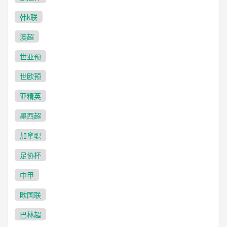
韩k联
澳超
世亚预
世欧预
亚精英
墨西超
加拿职
足协杯
中甲
欧国联
巴林超