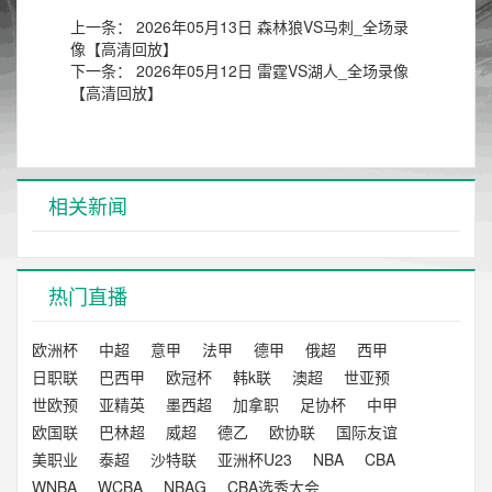
上一条：
2026年05月13日 森林狼VS马刺_全场录
像【高清回放】
下一条：
2026年05月12日 雷霆VS湖人_全场录像
【高清回放】
相关新闻
热门直播
欧洲杯
中超
意甲
法甲
德甲
俄超
西甲
日职联
巴西甲
欧冠杯
韩k联
澳超
世亚预
世欧预
亚精英
墨西超
加拿职
足协杯
中甲
欧国联
巴林超
威超
德乙
欧协联
国际友谊
美职业
泰超
沙特联
亚洲杯U23
NBA
CBA
WNBA
WCBA
NBAG
CBA选秀大会