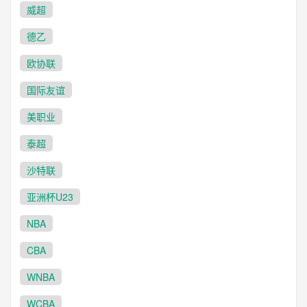
威超
德乙
欧协联
国际友谊
美职业
泰超
沙特联
亚洲杯U23
NBA
CBA
WNBA
WCBA