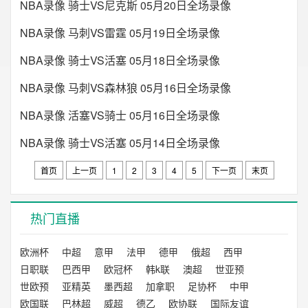
NBA录像 骑士VS尼克斯 05月20日全场录像
NBA录像 马刺VS雷霆 05月19日全场录像
NBA录像 骑士VS活塞 05月18日全场录像
NBA录像 马刺VS森林狼 05月16日全场录像
NBA录像 活塞VS骑士 05月16日全场录像
NBA录像 骑士VS活塞 05月14日全场录像
首页
上一页
1
2
3
4
5
下一页
末页
热门直播
欧洲杯
中超
意甲
法甲
德甲
俄超
西甲
日职联
巴西甲
欧冠杯
韩k联
澳超
世亚预
世欧预
亚精英
墨西超
加拿职
足协杯
中甲
欧国联
巴林超
威超
德乙
欧协联
国际友谊