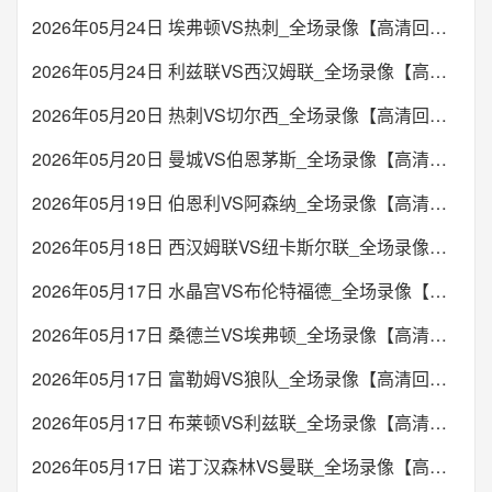
2026年05月24日 埃弗顿VS热刺_全场录像【高清回放】
2026年05月24日 利兹联VS西汉姆联_全场录像【高清回放】
2026年05月20日 热刺VS切尔西_全场录像【高清回放】
2026年05月20日 曼城VS伯恩茅斯_全场录像【高清回放】
2026年05月19日 伯恩利VS阿森纳_全场录像【高清回放】
2026年05月18日 西汉姆联VS纽卡斯尔联_全场录像【高清回放】
2026年05月17日 水晶宫VS布伦特福德_全场录像【高清回放】
2026年05月17日 桑德兰VS埃弗顿_全场录像【高清回放】
2026年05月17日 富勒姆VS狼队_全场录像【高清回放】
2026年05月17日 布莱顿VS利兹联_全场录像【高清回放】
2026年05月17日 诺丁汉森林VS曼联_全场录像【高清回放】