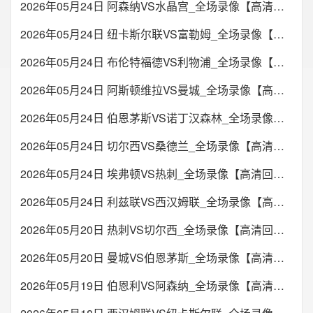
2026年05月24日 阿森纳VS水晶宫_全场录像【高清回放】
2026年05月24日 纽卡斯尔联VS富勒姆_全场录像【高清回放】
2026年05月24日 布伦特福德VS利物浦_全场录像【高清回放】
2026年05月24日 阿斯顿维拉VS曼城_全场录像【高清回放】
2026年05月24日 伯恩茅斯VS诺丁汉森林_全场录像【高清回放】
2026年05月24日 切尔西VS桑德兰_全场录像【高清回放】
2026年05月24日 埃弗顿VS热刺_全场录像【高清回放】
2026年05月24日 利兹联VS西汉姆联_全场录像【高清回放】
2026年05月20日 热刺VS切尔西_全场录像【高清回放】
2026年05月20日 曼城VS伯恩茅斯_全场录像【高清回放】
2026年05月19日 伯恩利VS阿森纳_全场录像【高清回放】