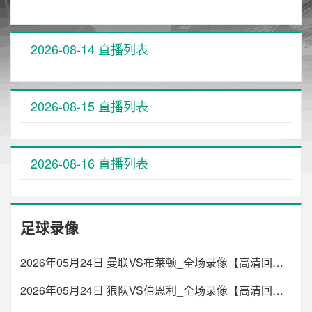
2026-08-14 直播列表
2026-08-15 直播列表
2026-08-16 直播列表
足球录像
2026年05月24日 曼联VS布莱顿_全场录像【高清回放】
2026年05月24日 狼队VS伯恩利_全场录像【高清回放】