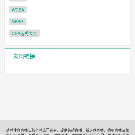
WCBA
NBAG
CBA选秀大会
友情链接
劲球体育直播汇聚全球热门赛事，提供英超直播、新足球直播、德甲直播及免