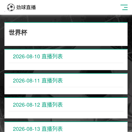
世界杯
2026-08-10 直播列表
2026-08-11 直播列表
2026-08-12 直播列表
2026-08-13 直播列表