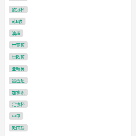
欧冠杯
韩k联
澳超
世亚预
世欧预
亚精英
墨西超
加拿职
足协杯
中甲
欧国联