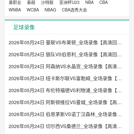
美职业
泰超
沙特联
亚洲杯U23
NBA
CBA
WNBA
WCBA
NBAG
CBA选秀大会
足球录像
2026年05月24日 曼联VS布莱顿_全场录像【高清回放】
2026年05月24日 狼队VS伯恩利_全场录像【高清回放】
2026年05月24日 阿森纳VS水晶宫_全场录像【高清回放】
2026年05月24日 纽卡斯尔联VS富勒姆_全场录像【高清回放】
2026年05月24日 布伦特福德VS利物浦_全场录像【高清回放】
2026年05月24日 阿斯顿维拉VS曼城_全场录像【高清回放】
2026年05月24日 伯恩茅斯VS诺丁汉森林_全场录像【高清回放】
2026年05月24日 切尔西VS桑德兰_全场录像【高清回放】