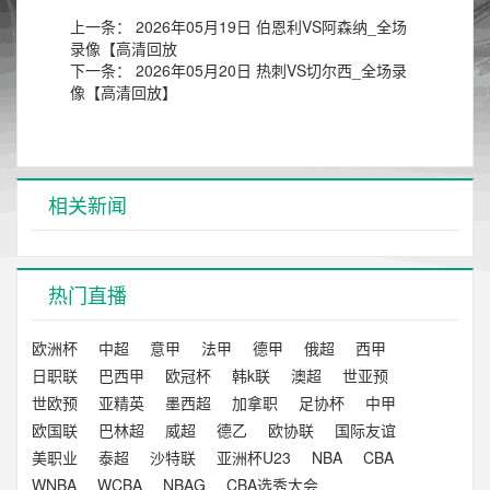
上一条：
2026年05月19日 伯恩利VS阿森纳_全场
录像【高清回放
下一条：
2026年05月20日 热刺VS切尔西_全场录
像【高清回放】
相关新闻
热门直播
欧洲杯
中超
意甲
法甲
德甲
俄超
西甲
日职联
巴西甲
欧冠杯
韩k联
澳超
世亚预
世欧预
亚精英
墨西超
加拿职
足协杯
中甲
欧国联
巴林超
威超
德乙
欧协联
国际友谊
美职业
泰超
沙特联
亚洲杯U23
NBA
CBA
WNBA
WCBA
NBAG
CBA选秀大会