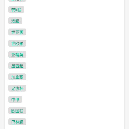
韩k联
澳超
世亚预
世欧预
亚精英
墨西超
加拿职
足协杯
中甲
欧国联
巴林超