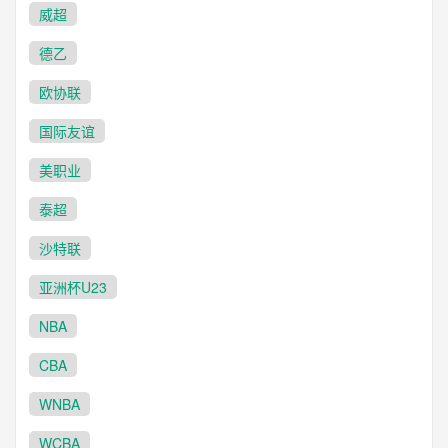
威超
德乙
欧协联
国际友谊
美职业
泰超
沙特联
亚洲杯U23
NBA
CBA
WNBA
WCBA