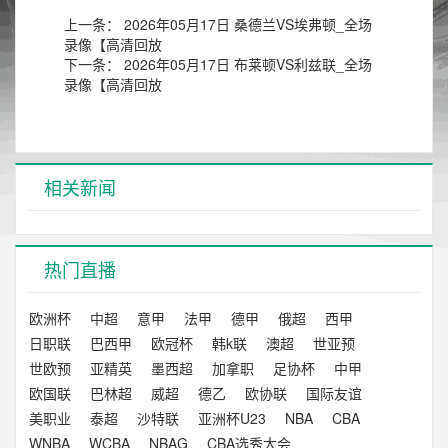
上一条：
2026年05月17日 桑德兰VS埃弗顿_全场
录像【高清回放
下一条：
2026年05月17日 布莱顿VS利兹联_全场
录像【高清回放
相关新闻
热门直播
欧洲杯
中超
意甲
法甲
德甲
俄超
西甲
日职联
巴西甲
欧冠杯
韩k联
澳超
世亚预
世欧预
亚精英
墨西超
加拿职
足协杯
中甲
欧国联
巴林超
威超
德乙
欧协联
国际友谊
美职业
泰超
沙特联
亚洲杯U23
NBA
CBA
WNBA
WCBA
NBAG
CBA选秀大会