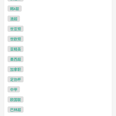
韩k联
澳超
世亚预
世欧预
亚精英
墨西超
加拿职
足协杯
中甲
欧国联
巴林超