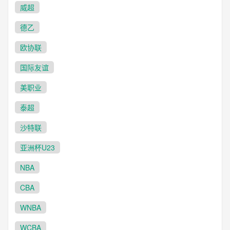
威超
德乙
欧协联
国际友谊
美职业
泰超
沙特联
亚洲杯U23
NBA
CBA
WNBA
WCBA