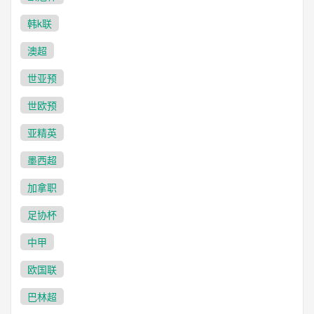
韩k联
澳超
世亚预
世欧预
亚精英
墨西超
加拿职
足协杯
中甲
欧国联
巴林超