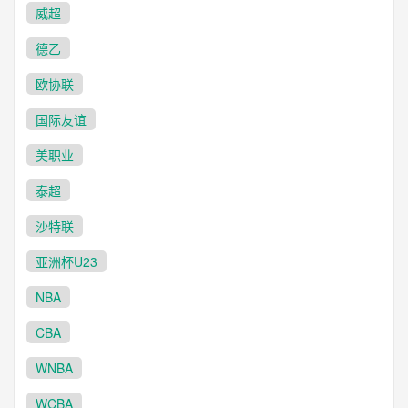
威超
德乙
欧协联
国际友谊
美职业
泰超
沙特联
亚洲杯U23
NBA
CBA
WNBA
WCBA