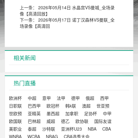
上一条：
2026年05月14日 水晶宫VS曼城_全场录
像【高清回放】
下一条：
2026年05月17日 诺丁汉森林VS曼联_全
场录像【高清回
相关新闻
热门直播
欧洲杯
中超
意甲
法甲
德甲
俄超
西甲
日职联
巴西甲
欧冠杯
韩k联
澳超
世亚预
世欧预
亚精英
墨西超
加拿职
足协杯
中甲
欧国联
巴林超
威超
德乙
欧协联
国际友谊
美职业
泰超
沙特联
亚洲杯U23
NBA
CBA
WNBA
WCBA
NBAG
CBA选秀大会