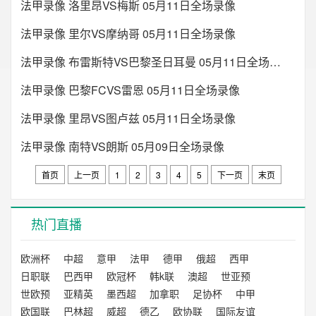
法甲录像 洛里昂VS梅斯 05月11日全场录像
法甲录像 里尔VS摩纳哥 05月11日全场录像
法甲录像 布雷斯特VS巴黎圣日耳曼 05月11日全场录像
法甲录像 巴黎FCVS雷恩 05月11日全场录像
法甲录像 里昂VS图卢兹 05月11日全场录像
法甲录像 南特VS朗斯 05月09日全场录像
首页
上一页
1
2
3
4
5
下一页
末页
热门直播
欧洲杯
中超
意甲
法甲
德甲
俄超
西甲
日职联
巴西甲
欧冠杯
韩k联
澳超
世亚预
世欧预
亚精英
墨西超
加拿职
足协杯
中甲
欧国联
巴林超
威超
德乙
欧协联
国际友谊