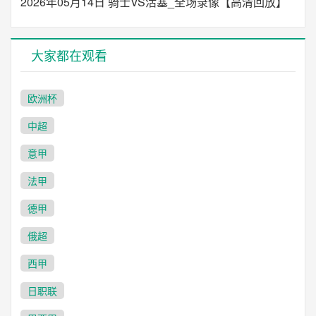
2026年05月14日 骑士VS活塞_全场录像【高清回放】
大家都在观看
欧洲杯
中超
意甲
法甲
德甲
俄超
西甲
日职联