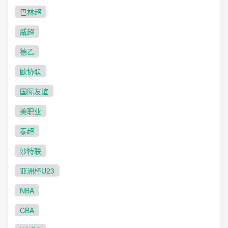
巴林超
威超
德乙
欧协联
国际友谊
美职业
泰超
沙特联
亚洲杯U23
NBA
CBA