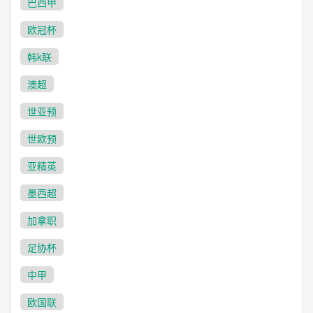
巴西甲
欧冠杯
韩k联
澳超
世亚预
世欧预
亚精英
墨西超
加拿职
足协杯
中甲
欧国联