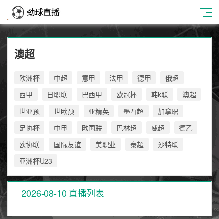
澳超
欧洲杯
中超
意甲
法甲
德甲
俄超
西甲
日职联
巴西甲
欧冠杯
韩k联
澳超
世亚预
世欧预
亚精英
墨西超
加拿职
足协杯
中甲
欧国联
巴林超
威超
德乙
欧协联
国际友谊
美职业
泰超
沙特联
亚洲杯U23
2026-08-10 直播列表