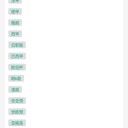
法甲
德甲
俄超
西甲
日职联
巴西甲
欧冠杯
韩k联
澳超
世亚预
世欧预
亚精英