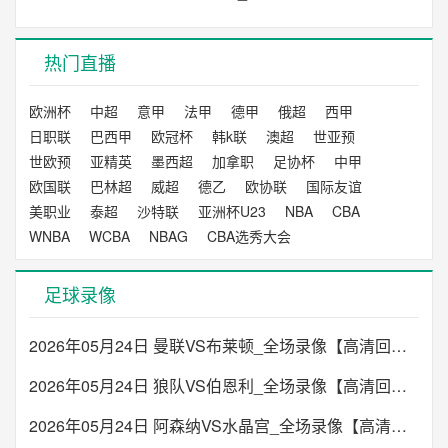
热门直播
欧洲杯
中超
意甲
法甲
德甲
俄超
西甲
日职联
巴西甲
欧冠杯
韩k联
澳超
世亚预
世欧预
亚精英
墨西超
加拿职
足协杯
中甲
欧国联
巴林超
威超
德乙
欧协联
国际友谊
美职业
泰超
沙特联
亚洲杯U23
NBA
CBA
WNBA
WCBA
NBAG
CBA选秀大会
足球录像
2026年05月24日 曼联VS布莱顿_全场录像【高清回放】
2026年05月24日 狼队VS伯恩利_全场录像【高清回放】
2026年05月24日 阿森纳VS水晶宫_全场录像【高清回放】