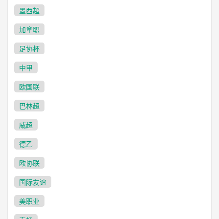
墨西超
加拿职
足协杯
中甲
欧国联
巴林超
威超
德乙
欧协联
国际友谊
美职业