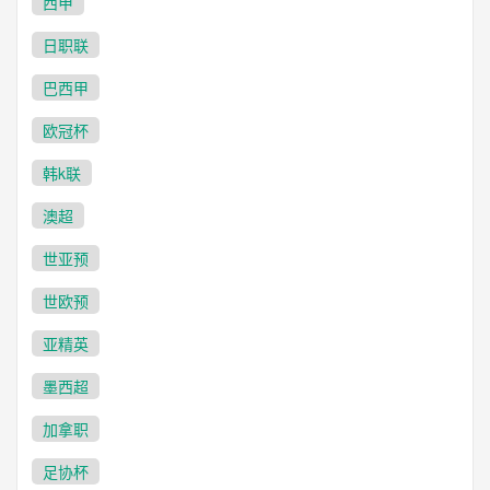
西甲
日职联
巴西甲
欧冠杯
韩k联
澳超
世亚预
世欧预
亚精英
墨西超
加拿职
足协杯