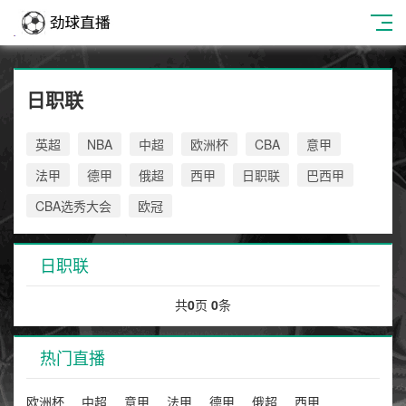
日职联
英超
NBA
中超
欧洲杯
CBA
意甲
法甲
德甲
俄超
西甲
日职联
巴西甲
CBA选秀大会
欧冠
日职联
共
0
页
0
条
热门直播
欧洲杯
中超
意甲
法甲
德甲
俄超
西甲