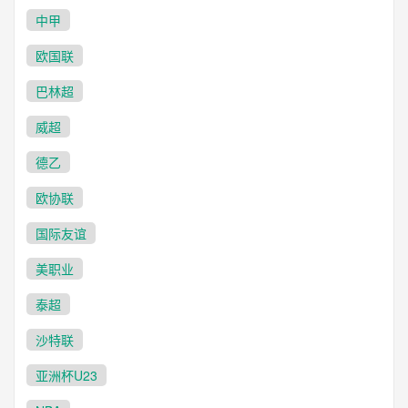
中甲
欧国联
巴林超
威超
德乙
欧协联
国际友谊
美职业
泰超
沙特联
亚洲杯U23