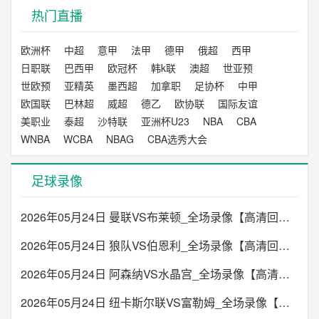
热门直播
欧洲杯
中超
意甲
法甲
德甲
俄超
西甲
日职联
巴西甲
欧冠杯
韩k联
澳超
世亚预
世欧预
亚精英
墨西超
加拿职
足协杯
中甲
欧国联
巴林超
威超
德乙
欧协联
国际友谊
美职业
泰超
沙特联
亚洲杯U23
NBA
CBA
WNBA
WCBA
NBAG
CBA选秀大会
足球录像
2026年05月24日 曼联VS布莱顿_全场录像【高清回放】
2026年05月24日 狼队VS伯恩利_全场录像【高清回放】
2026年05月24日 阿森纳VS水晶宫_全场录像【高清回放】
2026年05月24日 纽卡斯尔联VS富勒姆_全场录像【高清回放】