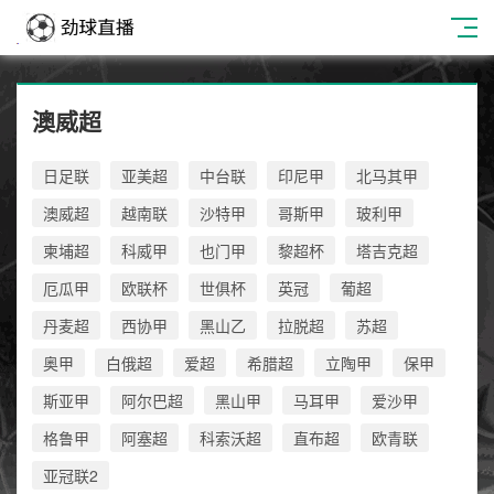
澳威超
日足联
亚美超
中台联
印尼甲
北马其甲
澳威超
越南联
沙特甲
哥斯甲
玻利甲
柬埔超
科威甲
也门甲
黎超杯
塔吉克超
厄瓜甲
欧联杯
世俱杯
英冠
葡超
丹麦超
西协甲
黑山乙
拉脱超
苏超
奥甲
白俄超
爱超
希腊超
立陶甲
保甲
斯亚甲
阿尔巴超
黑山甲
马耳甲
爱沙甲
格鲁甲
阿塞超
科索沃超
直布超
欧青联
亚冠联2