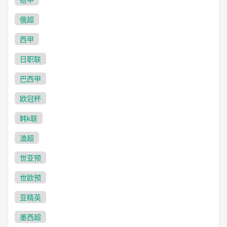
俄超
西甲
日职联
巴西甲
欧冠杯
韩k联
澳超
世亚预
世欧预
亚精英
墨西超