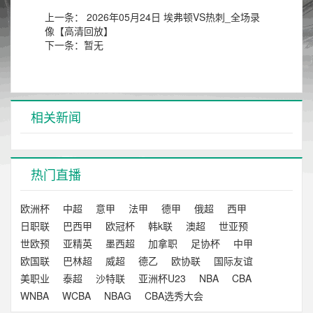
上一条：
2026年05月24日 埃弗顿VS热刺_全场录
像【高清回放】
下一条：
暂无
相关新闻
热门直播
欧洲杯
中超
意甲
法甲
德甲
俄超
西甲
日职联
巴西甲
欧冠杯
韩k联
澳超
世亚预
世欧预
亚精英
墨西超
加拿职
足协杯
中甲
欧国联
巴林超
威超
德乙
欧协联
国际友谊
美职业
泰超
沙特联
亚洲杯U23
NBA
CBA
WNBA
WCBA
NBAG
CBA选秀大会