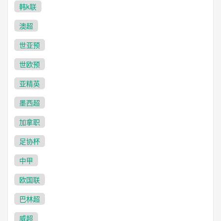
韩k联
澳超
世亚预
世欧预
亚精英
墨西超
加拿职
足协杯
中甲
欧国联
巴林超
威超