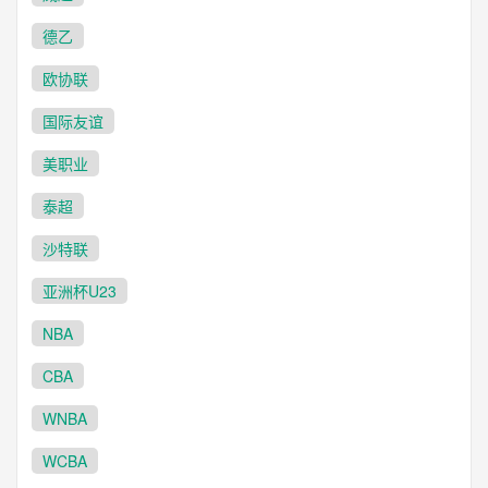
德乙
欧协联
国际友谊
美职业
泰超
沙特联
亚洲杯U23
NBA
CBA
WNBA
WCBA