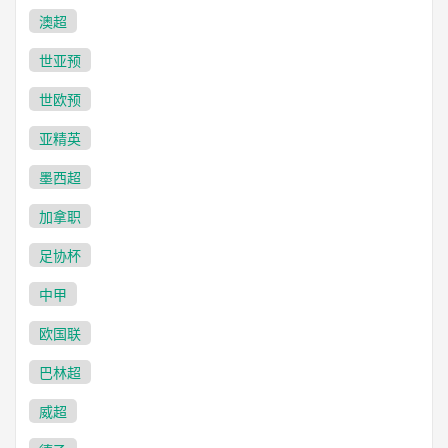
澳超
世亚预
世欧预
亚精英
墨西超
加拿职
足协杯
中甲
欧国联
巴林超
威超