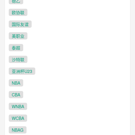
德乙
欧协联
国际友谊
美职业
泰超
沙特联
亚洲杯U23
NBA
CBA
WNBA
WCBA
NBAG