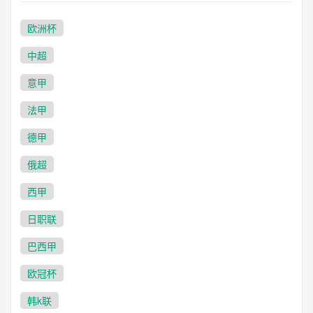
欧洲杯
中超
意甲
法甲
德甲
俄超
西甲
日职联
巴西甲
欧冠杯
韩k联