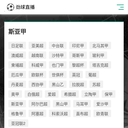
斯亚甲
日足联
亚美超
中台联
印尼甲
北马其甲
澳威超
越南联
沙特甲
哥斯甲
玻利甲
柬埔超
科威甲
也门甲
黎超杯
塔吉克超
厄瓜甲
欧联杯
世俱杯
英冠
葡超
丹麦超
西协甲
黑山乙
拉脱超
苏超
奥甲
白俄超
爱超
希腊超
立陶甲
保甲
斯亚甲
阿尔巴超
黑山甲
马耳甲
爱沙甲
格鲁甲
阿塞超
科索沃超
直布超
欧青联
亚冠联2