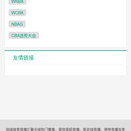
WNBA
WCBA
NBAG
CBA选秀大会
友情链接
劲球体育直播汇聚全球热门赛事，提供英超直播、新足球直播、德甲直播及免