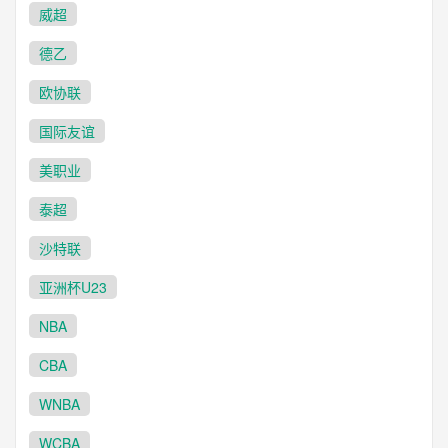
威超
德乙
欧协联
国际友谊
美职业
泰超
沙特联
亚洲杯U23
NBA
CBA
WNBA
WCBA