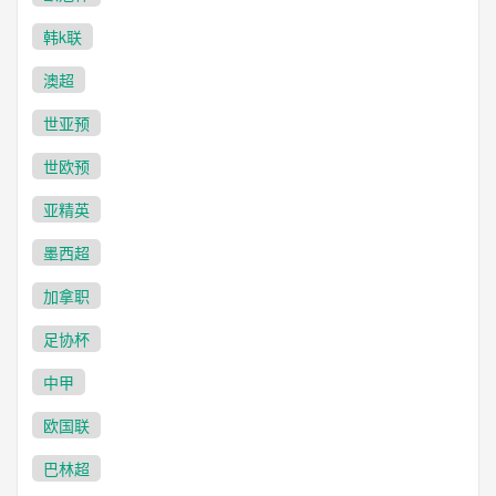
韩k联
澳超
世亚预
世欧预
亚精英
墨西超
加拿职
足协杯
中甲
欧国联
巴林超