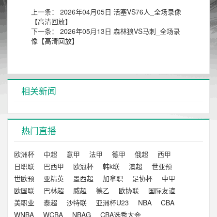
上一条：
2026年04月05日 活塞VS76人_全场录像
【高清回放】
下一条：
2026年05月13日 森林狼VS马刺_全场录
像【高清回放】
相关新闻
热门直播
欧洲杯
中超
意甲
法甲
德甲
俄超
西甲
日职联
巴西甲
欧冠杯
韩k联
澳超
世亚预
世欧预
亚精英
墨西超
加拿职
足协杯
中甲
欧国联
巴林超
威超
德乙
欧协联
国际友谊
美职业
泰超
沙特联
亚洲杯U23
NBA
CBA
WNBA
WCBA
NBAG
CBA选秀大会