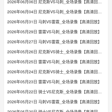
2026年06月06日 尼克斯VS马刺_全场录像【高清回放】
2026年06月04日 尼克斯VS马刺_全场录像【高清回放】
2026年05月31日 马刺VS雷霆_全场录像【高清回放】
2026年05月29日 雷霆VS马刺_全场录像【高清回放】
2026年05月27日 马刺VS雷霆_全场录像【高清回放】
2026年05月26日 尼克斯VS骑士_全场录像【高清回放】
2026年05月25日 雷霆VS马刺_全场录像【高清回放】
2026年05月24日 尼克斯VS骑士_全场录像【高清回放】
2026年05月23日 雷霆VS马刺_全场录像【高清回放】
2026年05月22日 骑士VS尼克斯_全场录像【高清回放】
2026年05月21日 马刺VS雷霆_全场录像【高清回放】
2026年05月20日 骑士VS尼克斯_全场录像【高清回放】