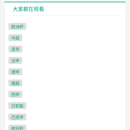
大家都在观看
欧洲杯
中超
意甲
法甲
德甲
俄超
西甲
日职联
巴西甲
欧冠杯