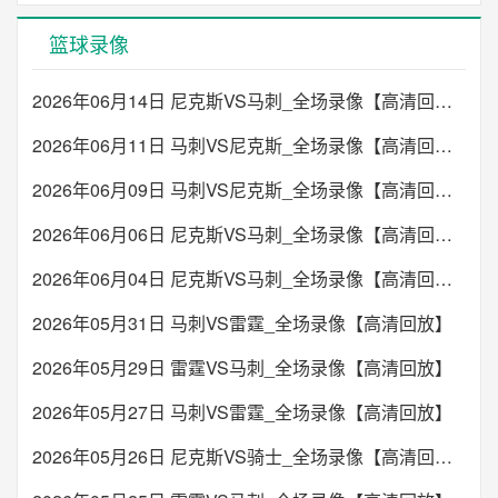
篮球录像
2026年06月14日 尼克斯VS马刺_全场录像【高清回放】
2026年06月11日 马刺VS尼克斯_全场录像【高清回放】
2026年06月09日 马刺VS尼克斯_全场录像【高清回放】
2026年06月06日 尼克斯VS马刺_全场录像【高清回放】
2026年06月04日 尼克斯VS马刺_全场录像【高清回放】
2026年05月31日 马刺VS雷霆_全场录像【高清回放】
2026年05月29日 雷霆VS马刺_全场录像【高清回放】
2026年05月27日 马刺VS雷霆_全场录像【高清回放】
2026年05月26日 尼克斯VS骑士_全场录像【高清回放】