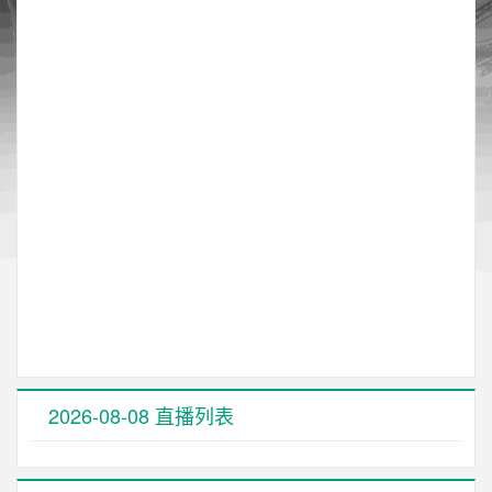
2026-08-08 直播列表