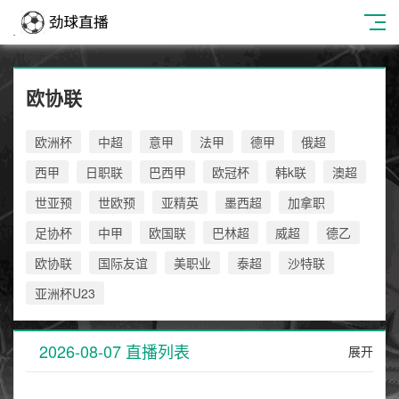
欧协联
欧洲杯
中超
意甲
法甲
德甲
俄超
西甲
日职联
巴西甲
欧冠杯
韩k联
澳超
世亚预
世欧预
亚精英
墨西超
加拿职
足协杯
中甲
欧国联
巴林超
威超
德乙
欧协联
国际友谊
美职业
泰超
沙特联
亚洲杯U23
2026-08-07 直播列表
展开