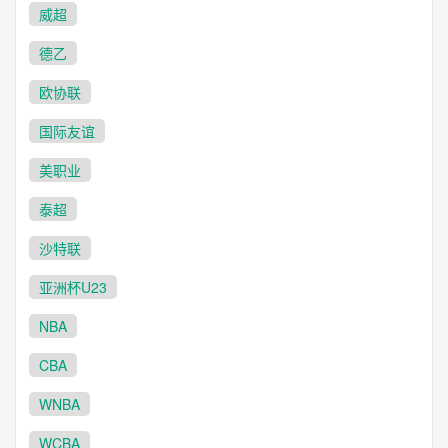
威超
德乙
欧协联
国际友谊
美职业
泰超
沙特联
亚洲杯U23
NBA
CBA
WNBA
WCBA