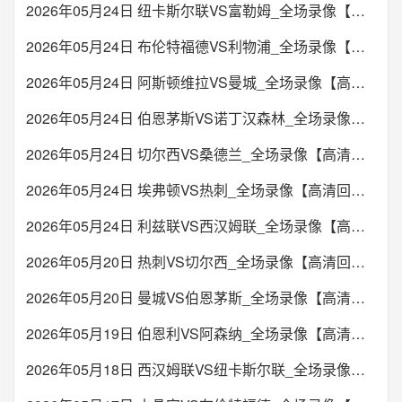
2026年05月24日 纽卡斯尔联VS富勒姆_全场录像【高清回放】
2026年05月24日 布伦特福德VS利物浦_全场录像【高清回放】
2026年05月24日 阿斯顿维拉VS曼城_全场录像【高清回放】
2026年05月24日 伯恩茅斯VS诺丁汉森林_全场录像【高清回放】
2026年05月24日 切尔西VS桑德兰_全场录像【高清回放】
2026年05月24日 埃弗顿VS热刺_全场录像【高清回放】
2026年05月24日 利兹联VS西汉姆联_全场录像【高清回放】
2026年05月20日 热刺VS切尔西_全场录像【高清回放】
2026年05月20日 曼城VS伯恩茅斯_全场录像【高清回放】
2026年05月19日 伯恩利VS阿森纳_全场录像【高清回放】
2026年05月18日 西汉姆联VS纽卡斯尔联_全场录像【高清回放】