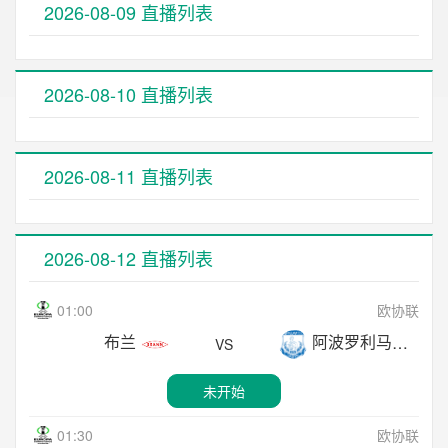
2026-08-09 直播列表
2026-08-10 直播列表
2026-08-11 直播列表
2026-08-12 直播列表
01:00
欧协联
布兰
阿波罗利马索尔
VS
未开始
01:30
欧协联