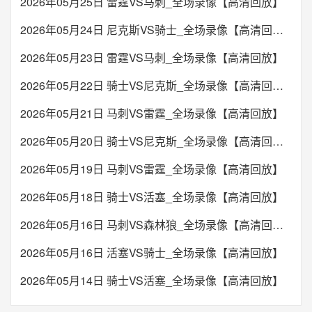
2026年05月25日 雷霆VS马刺_全场录像【高清回放】
2026年05月24日 尼克斯VS骑士_全场录像【高清回放】
2026年05月23日 雷霆VS马刺_全场录像【高清回放】
2026年05月22日 骑士VS尼克斯_全场录像【高清回放】
2026年05月21日 马刺VS雷霆_全场录像【高清回放】
2026年05月20日 骑士VS尼克斯_全场录像【高清回放】
2026年05月19日 马刺VS雷霆_全场录像【高清回放】
2026年05月18日 骑士VS活塞_全场录像【高清回放】
2026年05月16日 马刺VS森林狼_全场录像【高清回放】
2026年05月16日 活塞VS骑士_全场录像【高清回放】
2026年05月14日 骑士VS活塞_全场录像【高清回放】