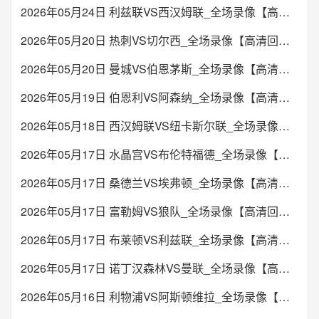
2026年05月24日 利兹联VS西汉姆联_全场录像【高清回放】
2026年05月20日 热刺VS切尔西_全场录像【高清回放】
2026年05月20日 曼城VS伯恩茅斯_全场录像【高清回放】
2026年05月19日 伯恩利VS阿森纳_全场录像【高清回放】
2026年05月18日 西汉姆联VS纽卡斯尔联_全场录像【高清回放】
2026年05月17日 水晶宫VS布伦特福德_全场录像【高清回放】
2026年05月17日 桑德兰VS埃弗顿_全场录像【高清回放】
2026年05月17日 富勒姆VS狼队_全场录像【高清回放】
2026年05月17日 布莱顿VS利兹联_全场录像【高清回放】
2026年05月17日 诺丁汉森林VS曼联_全场录像【高清回放】
2026年05月16日 利物浦VS阿斯顿维拉_全场录像【高清回放】