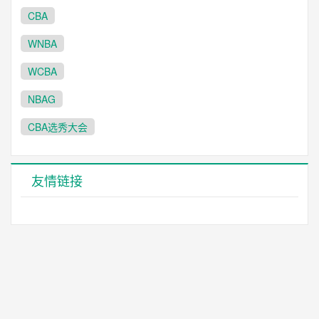
CBA
WNBA
WCBA
NBAG
CBA选秀大会
友情链接