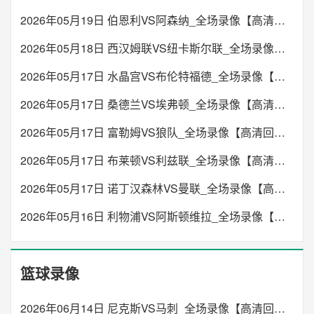
2026年05月19日 伯恩利VS阿森纳_全场录像【高清回放】
2026年05月18日 西汉姆联VS纽卡斯尔联_全场录像【高清回放】
2026年05月17日 水晶宫VS布伦特福德_全场录像【高清回放】
2026年05月17日 桑德兰VS埃弗顿_全场录像【高清回放】
2026年05月17日 富勒姆VS狼队_全场录像【高清回放】
2026年05月17日 布莱顿VS利兹联_全场录像【高清回放】
2026年05月17日 诺丁汉森林VS曼联_全场录像【高清回放】
2026年05月16日 利物浦VS阿斯顿维拉_全场录像【高清回放】
篮球录像
2026年06月14日 尼克斯VS马刺_全场录像【高清回放】