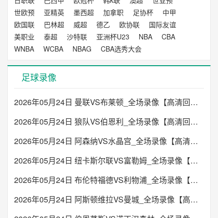
世欧预
亚精英
墨西超
加拿职
足协杯
中甲
欧国联
巴林超
威超
德乙
欧协联
国际友谊
美职业
泰超
沙特联
亚洲杯U23
NBA
CBA
WNBA
WCBA
NBAG
CBA选秀大会
足球录像
2026年05月24日 曼联VS布莱顿_全场录像【高清回放】
2026年05月24日 狼队VS伯恩利_全场录像【高清回放】
2026年05月24日 阿森纳VS水晶宫_全场录像【高清回放】
2026年05月24日 纽卡斯尔联VS富勒姆_全场录像【高清回放】
2026年05月24日 布伦特福德VS利物浦_全场录像【高清回放】
2026年05月24日 阿斯顿维拉VS曼城_全场录像【高清回放】