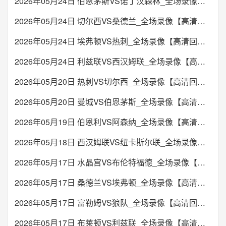
2026年05月24日 伯恩茅斯VS诺丁汉森林_全场录像【高清回放】
2026年05月24日 切尔西VS桑德兰_全场录像【高清回放】
2026年05月24日 埃弗顿VS热刺_全场录像【高清回放】
2026年05月24日 利兹联VS西汉姆联_全场录像【高清回放】
2026年05月20日 热刺VS切尔西_全场录像【高清回放】
2026年05月20日 曼城VS伯恩茅斯_全场录像【高清回放】
2026年05月19日 伯恩利VS阿森纳_全场录像【高清回放】
2026年05月18日 西汉姆联VS纽卡斯尔联_全场录像【高清回放】
2026年05月17日 水晶宫VS布伦特福德_全场录像【高清回放】
2026年05月17日 桑德兰VS埃弗顿_全场录像【高清回放】
2026年05月17日 富勒姆VS狼队_全场录像【高清回放】
2026年05月17日 布莱顿VS利兹联_全场录像【高清回放】