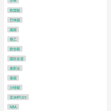
中甲
欧国联
巴林超
威超
德乙
欧协联
国际友谊
美职业
泰超
沙特联
亚洲杯U23
NBA