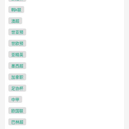
韩k联
澳超
世亚预
世欧预
亚精英
墨西超
加拿职
足协杯
中甲
欧国联
巴林超