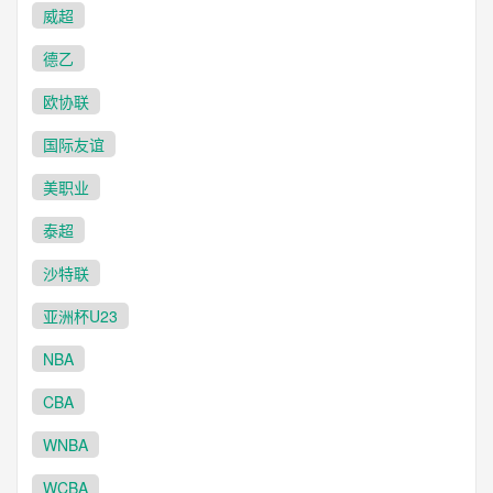
威超
德乙
欧协联
国际友谊
美职业
泰超
沙特联
亚洲杯U23
NBA
CBA
WNBA
WCBA