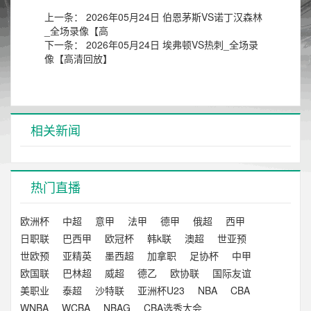
上一条：
2026年05月24日 伯恩茅斯VS诺丁汉森林
_全场录像【高
下一条：
2026年05月24日 埃弗顿VS热刺_全场录
像【高清回放】
相关新闻
热门直播
欧洲杯
中超
意甲
法甲
德甲
俄超
西甲
日职联
巴西甲
欧冠杯
韩k联
澳超
世亚预
世欧预
亚精英
墨西超
加拿职
足协杯
中甲
欧国联
巴林超
威超
德乙
欧协联
国际友谊
美职业
泰超
沙特联
亚洲杯U23
NBA
CBA
WNBA
WCBA
NBAG
CBA选秀大会