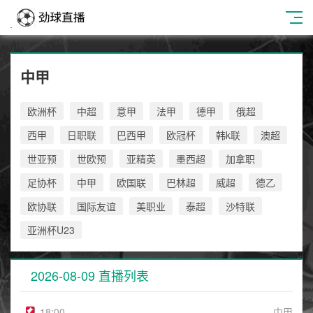
中甲
欧洲杯
中超
意甲
法甲
德甲
俄超
西甲
日职联
巴西甲
欧冠杯
韩k联
澳超
世亚预
世欧预
亚精英
墨西超
加拿职
足协杯
中甲
欧国联
巴林超
威超
德乙
欧协联
国际友谊
美职业
泰超
沙特联
亚洲杯U23
2026-08-09 直播列表
18:00
中甲