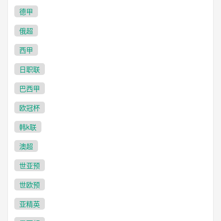
德甲
俄超
西甲
日职联
巴西甲
欧冠杯
韩k联
澳超
世亚预
世欧预
亚精英