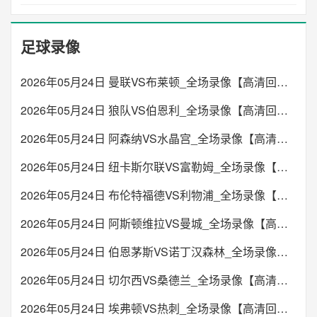
足球录像
2026年05月24日 曼联VS布莱顿_全场录像【高清回放】
2026年05月24日 狼队VS伯恩利_全场录像【高清回放】
2026年05月24日 阿森纳VS水晶宫_全场录像【高清回放】
2026年05月24日 纽卡斯尔联VS富勒姆_全场录像【高清回放】
2026年05月24日 布伦特福德VS利物浦_全场录像【高清回放】
2026年05月24日 阿斯顿维拉VS曼城_全场录像【高清回放】
2026年05月24日 伯恩茅斯VS诺丁汉森林_全场录像【高清回放】
2026年05月24日 切尔西VS桑德兰_全场录像【高清回放】
2026年05月24日 埃弗顿VS热刺_全场录像【高清回放】