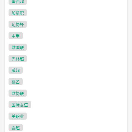
墨西超
加拿职
足协杯
中甲
欧国联
巴林超
威超
德乙
欧协联
国际友谊
美职业
泰超