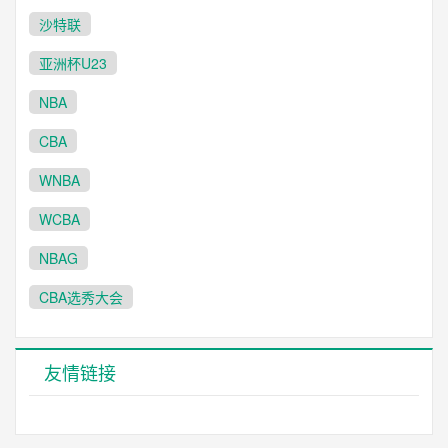
沙特联
亚洲杯U23
NBA
CBA
WNBA
WCBA
NBAG
CBA选秀大会
友情链接