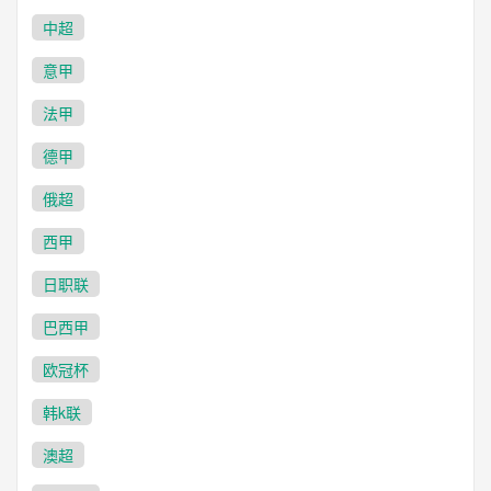
中超
意甲
法甲
德甲
俄超
西甲
日职联
巴西甲
欧冠杯
韩k联
澳超