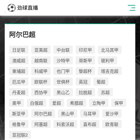
阿尔巴超
日足联
亚美超
中台联
印尼甲
北马其甲
澳威超
越南联
沙特甲
哥斯甲
玻利甲
柬埔超
科威甲
也门甲
黎超杯
塔吉克超
厄瓜甲
欧联杯
世俱杯
英冠
葡超
丹麦超
西协甲
黑山乙
拉脱超
苏超
奥甲
白俄超
爱超
希腊超
立陶甲
保甲
斯亚甲
阿尔巴超
黑山甲
马耳甲
爱沙甲
格鲁甲
阿塞超
科索沃超
直布超
欧青联
亚冠联2