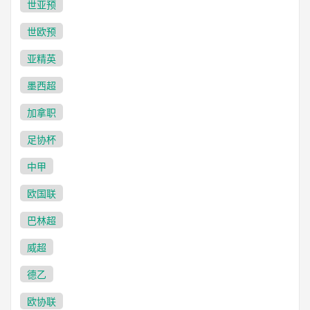
世亚预
世欧预
亚精英
墨西超
加拿职
足协杯
中甲
欧国联
巴林超
威超
德乙
欧协联