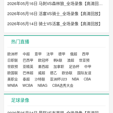
2026年05月16日 马刺VS森林狼_全场录像【高清回放】
2026年05月16日 活塞VS骑士_全场录像【高清回放】
2026年05月14日 骑士VS活塞_全场录像【高清回放】
热门直播
欧洲杯
中超
意甲
法甲
德甲
俄超
西甲
日职联
巴西甲
欧冠杯
韩k联
澳超
世亚预
世欧预
亚精英
墨西超
加拿职
足协杯
中甲
欧国联
巴林超
威超
德乙
欧协联
国际友谊
美职业
泰超
沙特联
亚洲杯U23
NBA
CBA
WNBA
WCBA
NBAG
CBA选秀大会
足球录像
2026年05月24日 曼联VS布莱顿_全场录像【高清回放】