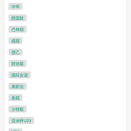
中甲
欧国联
巴林超
威超
德乙
欧协联
国际友谊
美职业
泰超
沙特联
亚洲杯U23