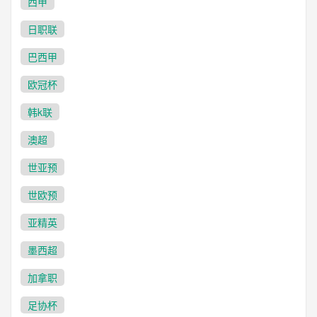
西甲
日职联
巴西甲
欧冠杯
韩k联
澳超
世亚预
世欧预
亚精英
墨西超
加拿职
足协杯