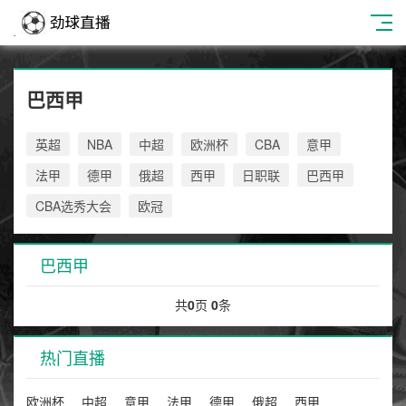
巴西甲
英超
NBA
中超
欧洲杯
CBA
意甲
法甲
德甲
俄超
西甲
日职联
巴西甲
CBA选秀大会
欧冠
巴西甲
共
0
页
0
条
热门直播
欧洲杯
中超
意甲
法甲
德甲
俄超
西甲