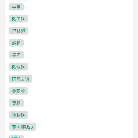
中甲
欧国联
巴林超
威超
德乙
欧协联
国际友谊
美职业
泰超
沙特联
亚洲杯U23