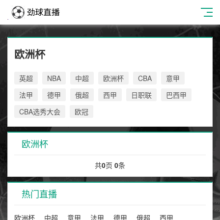
欧洲杯
英超
NBA
中超
欧洲杯
CBA
意甲
法甲
德甲
俄超
西甲
日职联
巴西甲
CBA选秀大会
欧冠
欧洲杯
共
0
页
0
条
热门直播
欧洲杯
中超
意甲
法甲
德甲
俄超
西甲