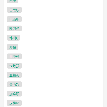
西甲
日职联
巴西甲
欧冠杯
韩k联
澳超
世亚预
世欧预
亚精英
墨西超
加拿职
足协杯