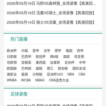
2026年05月16日 马刺VS森林狼_全场录像【高清回放】
2026年05月16日 活塞VS骑士_全场录像【高清回放】
2026年05月14日 骑士VS活塞_全场录像【高清回放】
热门直播
欧洲杯
中超
意甲
法甲
德甲
俄超
西甲
日职联
巴西甲
欧冠杯
韩k联
澳超
世亚预
世欧预
亚精英
墨西超
加拿职
足协杯
中甲
欧国联
巴林超
威超
德乙
欧协联
国际友谊
美职业
泰超
沙特联
亚洲杯U23
NBA
CBA
WNBA
WCBA
NBAG
CBA选秀大会
足球录像
2026年05月24日 曼联VS布莱顿_全场录像【高清回放】