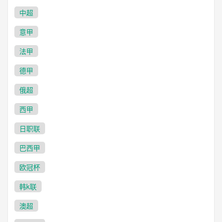
中超
意甲
法甲
德甲
俄超
西甲
日职联
巴西甲
欧冠杯
韩k联
澳超