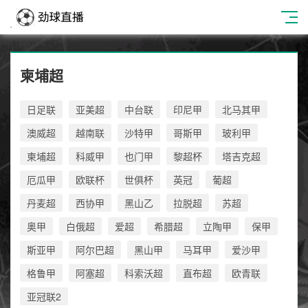
柬埔超
日足联
亚美超
中台联
印尼甲
北马其甲
澳威超
越南联
沙特甲
哥斯甲
玻利甲
柬埔超
科威甲
也门甲
黎超杯
塔吉克超
厄瓜甲
欧联杯
世俱杯
英冠
葡超
丹麦超
西协甲
黑山乙
拉脱超
苏超
奥甲
白俄超
爱超
希腊超
立陶甲
保甲
斯亚甲
阿尔巴超
黑山甲
马耳甲
爱沙甲
格鲁甲
阿塞超
科索沃超
直布超
欧青联
亚冠联2