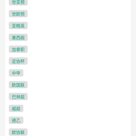
世亚预
世欧预
亚精英
墨西超
加拿职
足协杯
中甲
欧国联
巴林超
威超
德乙
欧协联