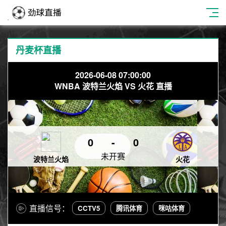
丹麦杯直播
2026-06-08 07:00:00
WNBA 波特兰火焰 VS 火花 直播
0
-
0
未开赛
波特兰火焰
火花
直播信号：
CCTV5
腾讯体育
咪咕体育