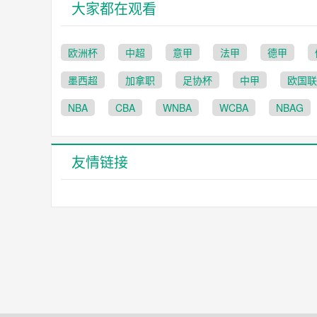
大家都在观看
欧洲杯
中超
意甲
法甲
德甲
墨西超
加拿职
足协杯
中甲
欧国联
NBA
CBA
WNBA
WCBA
NBAG
友情链接