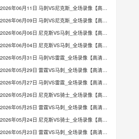
2026年06月11日 马刺VS尼克斯_全场录像【高清回放】
2026年06月09日 马刺VS尼克斯_全场录像【高清回放】
2026年06月06日 尼克斯VS马刺_全场录像【高清回放】
2026年06月04日 尼克斯VS马刺_全场录像【高清回放】
2026年05月31日 马刺VS雷霆_全场录像【高清回放】
2026年05月29日 雷霆VS马刺_全场录像【高清回放】
2026年05月27日 马刺VS雷霆_全场录像【高清回放】
2026年05月26日 尼克斯VS骑士_全场录像【高清回放】
2026年05月25日 雷霆VS马刺_全场录像【高清回放】
2026年05月24日 尼克斯VS骑士_全场录像【高清回放】
2026年05月23日 雷霆VS马刺_全场录像【高清回放】