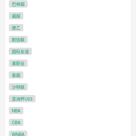
巴林超
威超
德乙
欧协联
国际友谊
美职业
泰超
沙特联
亚洲杯U23
NBA
CBA
WNBA