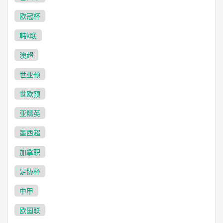
欧冠杯
韩k联
澳超
世亚预
世欧预
亚精英
墨西超
加拿职
足协杯
中甲
欧国联