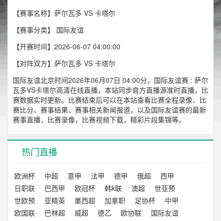
【赛事名称】萨尔瓦多 VS 卡塔尔
【赛事分类】
国际友谊
【开赛时间】2026-06-07 04:00:00
【对阵双方】萨尔瓦多 VS 卡塔尔
国际友谊北京时间2026年06月07日 04:00分，国际友谊赛 : 萨尔
瓦多VS卡塔尔高清在线直播，本站同步官方直播源准时直播，比
赛数据实时更新。比赛结束后可以在本站查看比赛全程录像、比
赛比分、赛事结果、赛事相关新闻报道，以及国际友谊赛的最新
赛事直播，比赛录像，比赛视频下载，精彩片段集锦等。
热门直播
欧洲杯
中超
意甲
法甲
德甲
俄超
西甲
日职联
巴西甲
欧冠杯
韩k联
澳超
世亚预
世欧预
亚精英
墨西超
加拿职
足协杯
中甲
欧国联
巴林超
威超
德乙
欧协联
国际友谊