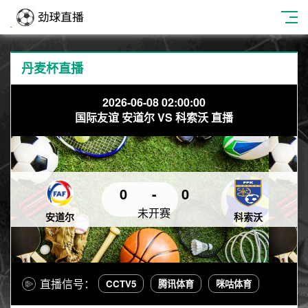
丹麦杯直播
2026-06-08 02:00:00
国际友谊 安道尔 VS 科索沃 直播
0
-
0
未开赛
安道尔
科索沃
直播信号：
CCTV5
腾讯体育
咪咕体育