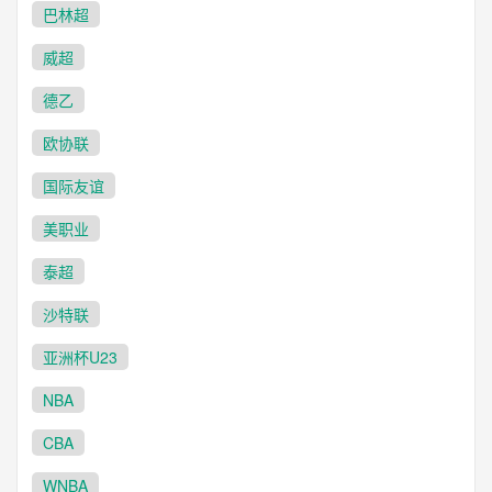
巴林超
威超
德乙
欧协联
国际友谊
美职业
泰超
沙特联
亚洲杯U23
NBA
CBA
WNBA