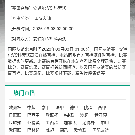
【赛事名称】安道尔 VS 科索沃
【赛事分类】
国际友谊
【开赛时间】2026-06-08 02:00:00
【对阵双方】安道尔 VS 科索沃
国际友谊北京时间2026年06月08日 01:00分，国际友谊赛 : 安道
尔VS科索沃高清在线直播，本站同步官方直播源准时直播，比赛
数据实时更新。比赛结束后可以在本站查看比赛全程录像、比赛
比分、赛事结果、赛事相关新闻报道，以及国际友谊赛的最新赛
事直播，比赛录像，比赛视频下载，精彩片段集锦等。
热门直播
欧洲杯
中超
意甲
法甲
德甲
俄超
西甲
日职联
巴西甲
欧冠杯
韩k联
澳超
世亚预
世欧预
亚精英
墨西超
加拿职
足协杯
中甲
欧国联
巴林超
威超
德乙
欧协联
国际友谊