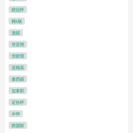
欧冠杯
韩k联
澳超
世亚预
世欧预
亚精英
墨西超
加拿职
足协杯
中甲
欧国联