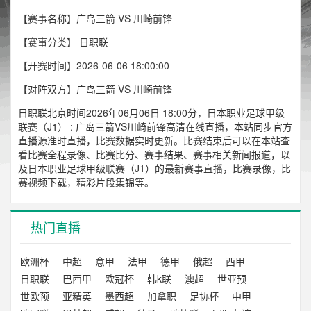
【赛事名称】广岛三箭 VS 川崎前锋
【赛事分类】
日职联
【开赛时间】2026-06-06 18:00:00
【对阵双方】广岛三箭 VS 川崎前锋
日职联北京时间2026年06月06日 18:00分，日本职业足球甲级
联赛（J1） : 广岛三箭VS川崎前锋高清在线直播，本站同步官方
直播源准时直播，比赛数据实时更新。比赛结束后可以在本站查
看比赛全程录像、比赛比分、赛事结果、赛事相关新闻报道，以
及日本职业足球甲级联赛（J1）的最新赛事直播，比赛录像，比
赛视频下载，精彩片段集锦等。
热门直播
欧洲杯
中超
意甲
法甲
德甲
俄超
西甲
日职联
巴西甲
欧冠杯
韩k联
澳超
世亚预
世欧预
亚精英
墨西超
加拿职
足协杯
中甲