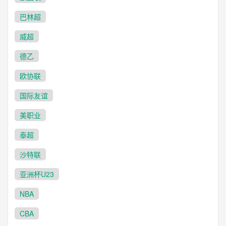
巴林超
威超
德乙
欧协联
国际友谊
美职业
泰超
沙特联
亚洲杯U23
NBA
CBA