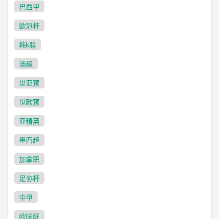
巴西甲
欧冠杯
韩k联
澳超
世亚预
世欧预
亚精英
墨西超
加拿职
足协杯
中甲
欧国联