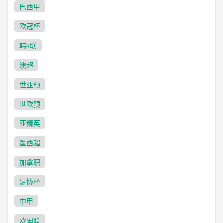
巴西甲
欧冠杯
韩k联
澳超
世亚预
世欧预
亚精英
墨西超
加拿职
足协杯
中甲
欧国联