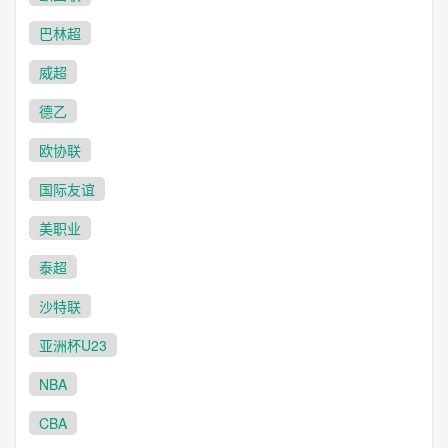
巴林超
威超
德乙
欧协联
国际友谊
美职业
泰超
沙特联
亚洲杯U23
NBA
CBA