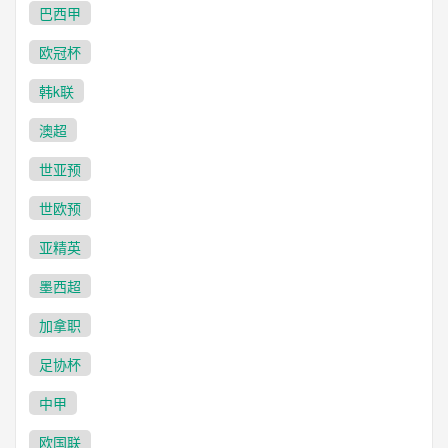
巴西甲
欧冠杯
韩k联
澳超
世亚预
世欧预
亚精英
墨西超
加拿职
足协杯
中甲
欧国联