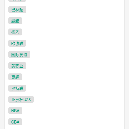
巴林超
威超
德乙
欧协联
国际友谊
美职业
泰超
沙特联
亚洲杯U23
NBA
CBA