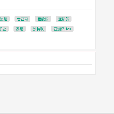
澳超
世亚预
世欧预
亚精英
职业
泰超
沙特联
亚洲杯U23