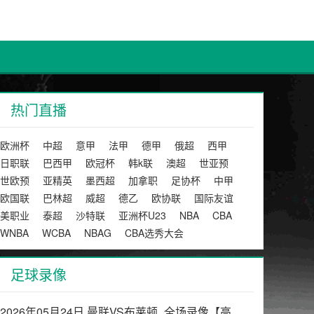
热门直播
欧洲杯
中超
意甲
法甲
德甲
俄超
西甲
日职联
巴西甲
欧冠杯
韩k联
澳超
世亚预
世欧预
亚精英
墨西超
加拿职
足协杯
中甲
欧国联
巴林超
威超
德乙
欧协联
国际友谊
美职业
泰超
沙特联
亚洲杯U23
NBA
CBA
WNBA
WCBA
NBAG
CBA选秀大会
足球录像
2026年05月24日 曼联VS布莱顿_全场录像【高清回放】