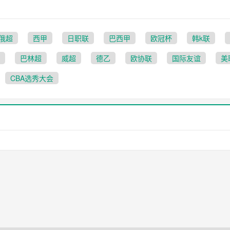
俄超
西甲
日职联
巴西甲
欧冠杯
韩k联
巴林超
威超
德乙
欧协联
国际友谊
美
CBA选秀大会