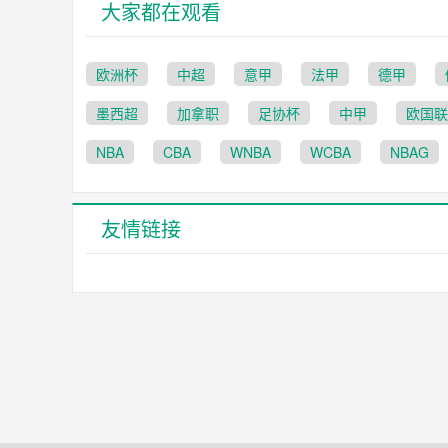
大家都在观看
欧洲杯
中超
意甲
法甲
德甲
墨西超
加拿职
足协杯
中甲
欧国联
NBA
CBA
WNBA
WCBA
NBAG
友情链接