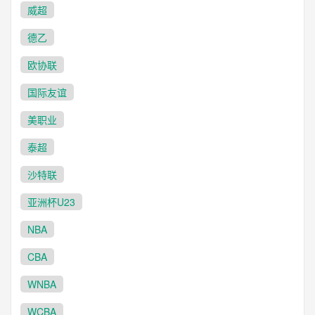
威超
德乙
欧协联
国际友谊
美职业
泰超
沙特联
亚洲杯U23
NBA
CBA
WNBA
WCBA