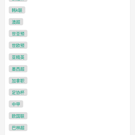
韩k联
澳超
世亚预
世欧预
亚精英
墨西超
加拿职
足协杯
中甲
欧国联
巴林超