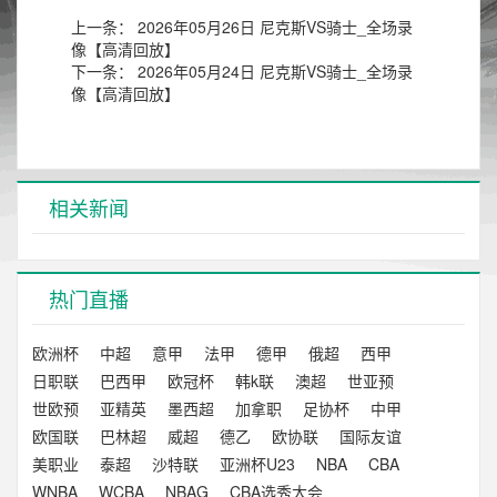
上一条：
2026年05月26日 尼克斯VS骑士_全场录
像【高清回放】
下一条：
2026年05月24日 尼克斯VS骑士_全场录
像【高清回放】
相关新闻
热门直播
欧洲杯
中超
意甲
法甲
德甲
俄超
西甲
日职联
巴西甲
欧冠杯
韩k联
澳超
世亚预
世欧预
亚精英
墨西超
加拿职
足协杯
中甲
欧国联
巴林超
威超
德乙
欧协联
国际友谊
美职业
泰超
沙特联
亚洲杯U23
NBA
CBA
WNBA
WCBA
NBAG
CBA选秀大会