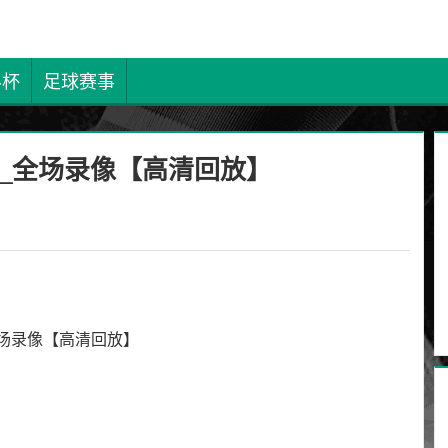
界杯
足球赛事
骑士_全场录像【高清回放】
_全场录像【高清回放】