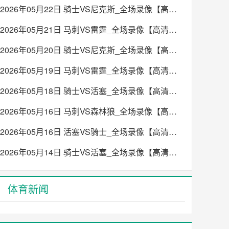
2026年05月22日 骑士VS尼克斯_全场录像【高清回放】
2026年05月21日 马刺VS雷霆_全场录像【高清回放】
2026年05月20日 骑士VS尼克斯_全场录像【高清回放】
2026年05月19日 马刺VS雷霆_全场录像【高清回放】
2026年05月18日 骑士VS活塞_全场录像【高清回放】
2026年05月16日 马刺VS森林狼_全场录像【高清回放】
2026年05月16日 活塞VS骑士_全场录像【高清回放】
2026年05月14日 骑士VS活塞_全场录像【高清回放】
体育新闻