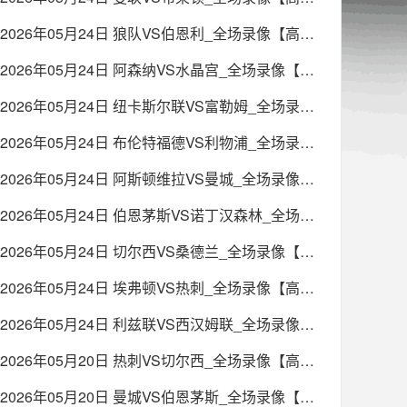
2026年05月24日 狼队VS伯恩利_全场录像【高清回放】
2026年05月24日 阿森纳VS水晶宫_全场录像【高清回放】
2026年05月24日 纽卡斯尔联VS富勒姆_全场录像【高清回放】
2026年05月24日 布伦特福德VS利物浦_全场录像【高清回放】
2026年05月24日 阿斯顿维拉VS曼城_全场录像【高清回放】
2026年05月24日 伯恩茅斯VS诺丁汉森林_全场录像【高清回放】
2026年05月24日 切尔西VS桑德兰_全场录像【高清回放】
2026年05月24日 埃弗顿VS热刺_全场录像【高清回放】
2026年05月24日 利兹联VS西汉姆联_全场录像【高清回放】
2026年05月20日 热刺VS切尔西_全场录像【高清回放】
2026年05月20日 曼城VS伯恩茅斯_全场录像【高清回放】