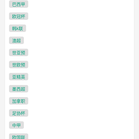
巴西甲
欧冠杯
韩k联
澳超
世亚预
世欧预
亚精英
墨西超
加拿职
足协杯
中甲
欧国联