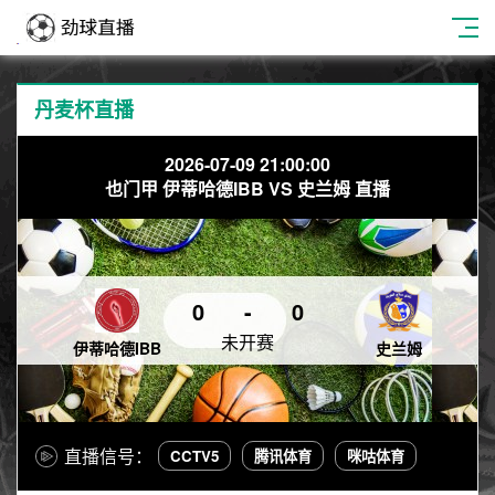
丹麦杯直播
2026-07-09 21:00:00
也门甲 伊蒂哈德IBB VS 史兰姆 直播
0
-
0
未开赛
伊蒂哈德IBB
史兰姆
直播信号：
CCTV5
腾讯体育
咪咕体育