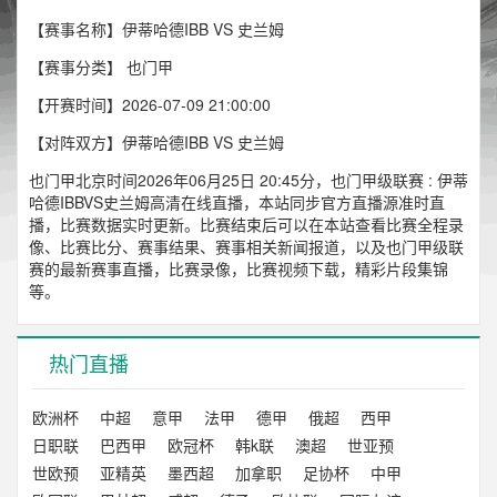
【赛事名称】伊蒂哈德IBB VS 史兰姆
【赛事分类】
也门甲
【开赛时间】2026-07-09 21:00:00
【对阵双方】伊蒂哈德IBB VS 史兰姆
也门甲北京时间2026年06月25日 20:45分，也门甲级联赛 : 伊蒂
哈德IBBVS史兰姆高清在线直播，本站同步官方直播源准时直
播，比赛数据实时更新。比赛结束后可以在本站查看比赛全程录
像、比赛比分、赛事结果、赛事相关新闻报道，以及也门甲级联
赛的最新赛事直播，比赛录像，比赛视频下载，精彩片段集锦
等。
热门直播
欧洲杯
中超
意甲
法甲
德甲
俄超
西甲
日职联
巴西甲
欧冠杯
韩k联
澳超
世亚预
世欧预
亚精英
墨西超
加拿职
足协杯
中甲