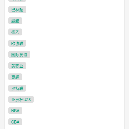
巴林超
威超
德乙
欧协联
国际友谊
美职业
泰超
沙特联
亚洲杯U23
NBA
CBA