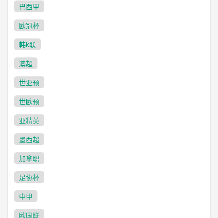
巴西甲
欧冠杯
韩k联
澳超
世亚预
世欧预
亚精英
墨西超
加拿职
足协杯
中甲
欧国联