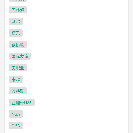
巴林超
威超
德乙
欧协联
国际友谊
美职业
泰超
沙特联
亚洲杯U23
NBA
CBA