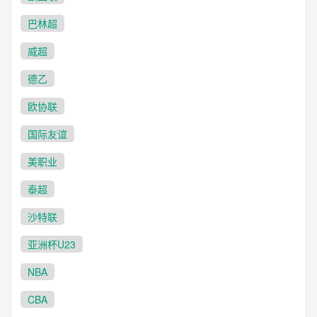
巴林超
威超
德乙
欧协联
国际友谊
美职业
泰超
沙特联
亚洲杯U23
NBA
CBA