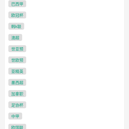
巴西甲
欧冠杯
韩k联
澳超
世亚预
世欧预
亚精英
墨西超
加拿职
足协杯
中甲
欧国联