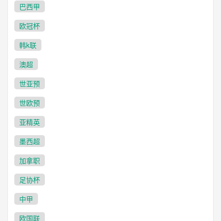
巴西甲
欧冠杯
韩k联
澳超
世亚预
世欧预
亚精英
墨西超
加拿职
足协杯
中甲
欧国联