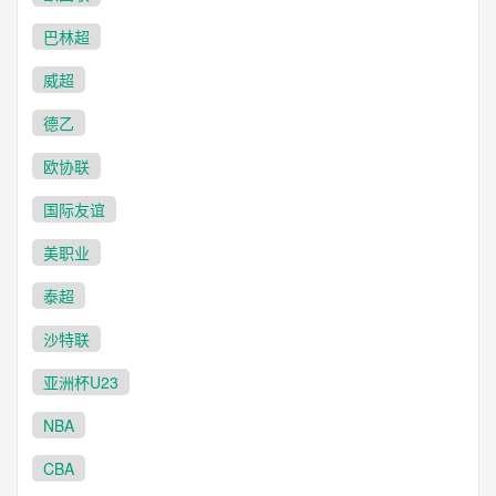
巴林超
威超
德乙
欧协联
国际友谊
美职业
泰超
沙特联
亚洲杯U23
NBA
CBA